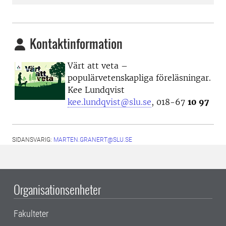
Kontaktinformation
Värt att veta –
populärvetenskapliga föreläsningar.
Kee Lundqvist
kee.lundqvist@slu.se
, 018-67
10 97
SIDANSVARIG:
MARTEN.GRANERT@SLU.SE
Organisationsenheter
Fakulteter