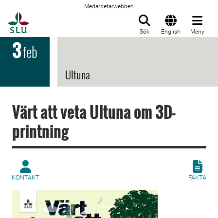
Medarbetarwebben
Till startsida
Sök
English
Meny
3
feb
Ultuna
Värt att veta Ultuna om 3D-
printning
KONTAKT
FAKTA