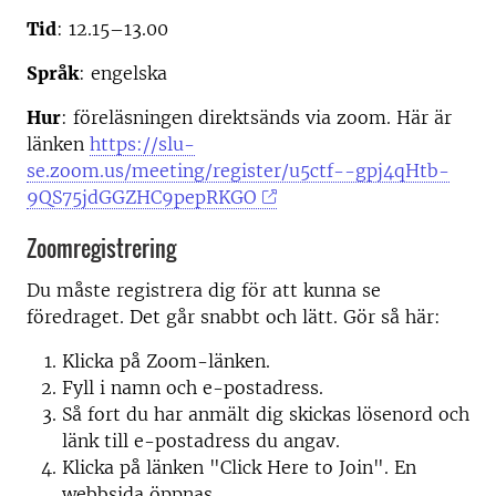
Tid
: 12.15–13.00
Språk
: engelska
Hur
: föreläsningen direktsänds via zoom. Här är
länken
https://slu-
se.zoom.us/meeting/register/u5ctf--gpj4qHtb-
9QS75jdGGZHC9pepRKGO
Zoomregistrering
Du måste registrera dig för att kunna se
föredraget. Det går snabbt och lätt. Gör så här:
Klicka på Zoom-länken.
Fyll i namn och e-postadress.
Så fort du har anmält dig skickas lösenord och
länk till e-postadress du angav.
Klicka på länken "Click Here to Join". En
webbsida öppnas.