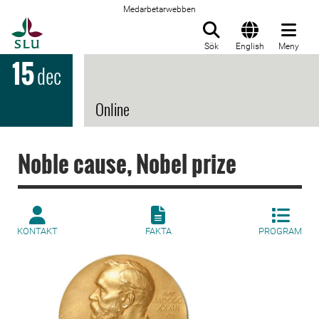
Medarbetarwebben
Till startsida
Sök
English
Meny
15
dec
Online
Noble cause, Nobel prize
KONTAKT
FAKTA
PROGRAM