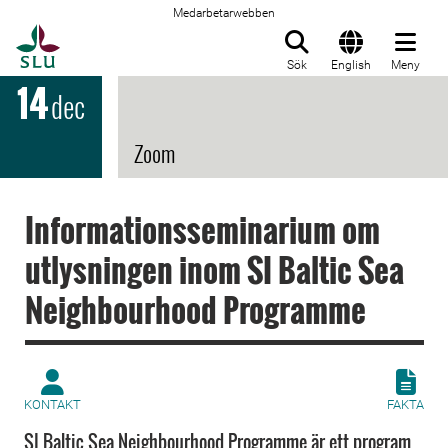
Medarbetarwebben
Till startsida
Sök
English
Meny
14
dec
Zoom
Informationsseminarium om
utlysningen inom SI Baltic Sea
Neighbourhood Programme
KONTAKT
FAKTA
SI Baltic Sea Neighbourhood Programme är ett program