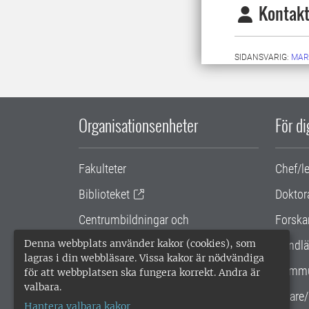
Kontakt
SIDANSVARIG:
MAR
Organisationsenheter
För d
Fakulteter
Chef/l
Biblioteket
Doktor
Centrumbildningar och
Forska
samarbetsprojekt
Denna webbplats använder kakor (cookies), som
Handlä
lagras i din webbläsare. Vissa kakor är nödvändiga
Gemensamma verksamhetsstödet
Kommu
för att webbplatsen ska fungera korrekt. Andra är
valbara.
SLU Holding
Lärare/
Hantera valbara kakor