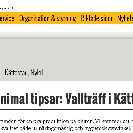
e på SLU
ervice
Organisation & styrning
Riktade sidor
Nyhet
Kättestad, Nykil
nimal tipsar: Vallträff i Kä
grunden för en bra produktion på djuren. Vi kommer att 
 kvalitet både ur näringsmässig och hygienisk synvinkel. V