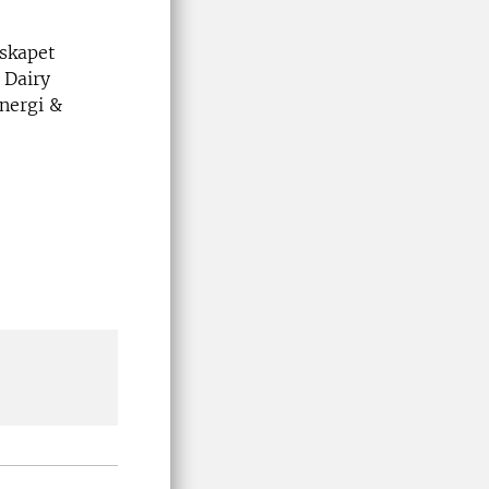
lskapet
 Dairy
energi &