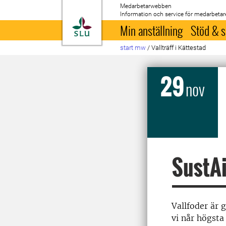
Medarbetarwebben
Information och service för medarbetar
Till startsida
Min anställning
Stöd & s
start mw
/
Vallträff i Kättestad
29
nov
SustAi
Vallfoder är 
vi når högsta