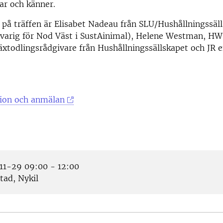
tar och känner.
på träffen är Elisabet Nadeau från SLU/Hushållningssäl
svarig för Nod Väst i SustAinimal), Helene Westman, HW
äxtodlingsrådgivare från Hushållningssällskapet och JR 
ion och anmälan
1-29 09:00 - 12:00
tad, Nykil