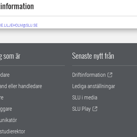
information
IE.LILJEHOLM@SLU.SE
ig som är
Senaste nytt från
edare
Driftinformation
and eller handledare
Lediga anställningar
re
SLU i media
ggare
SLU Play
nikatör
studierektor