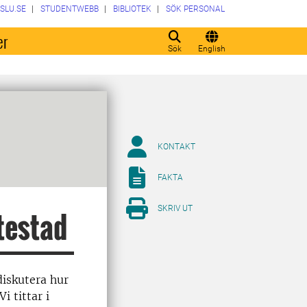
SLU.SE
STUDENTWEBB
BIBLIOTEK
SÖK PERSONAL
er
Sök
English
KONTAKT
FAKTA
SKRIV UT
ttestad
diskutera hur
i tittar i