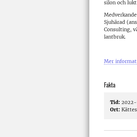
silon och luk
Medverkande 
Sjuhärad (an
Consulting, v
lantbruk.
Mer informat
Fakta
Tid:
2022-1
Ort:
Kättes