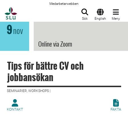
Medarbetarwebben
Till startsida
Sök
English
Meny
9
nov
Online via Zoom
Tips för bättre CV och
jobbansökan
SEMINARIER, WORKSHOPS |
KONTAKT
FAKTA