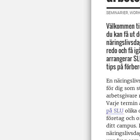
SEMINARIER, WORK
Välkommen til
du kan få ut 
näringslivsdag
redo och få i
arrangerar S
tips på förber
En näringslivs
för dig som s
arbetsgivare 
Varje termin
på SLU
olika 
företag och o
ditt campus. 
näringslivsda