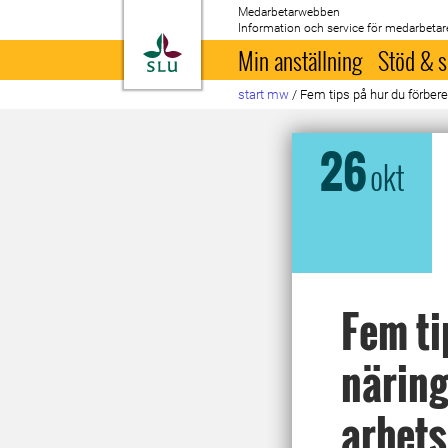
Medarbetarwebben
Information och service för medarbetar
Till startsida
Min anställning
Stöd & s
start mw
/
Fem tips på hur du förber
26
okt
Fem ti
närin
arbets