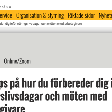
e på SLU
ervice
Organisation & styrning
Riktade sidor
Nyhet
eder dig inför näringslivsdagar och möten med arbetsgivare
Online/Zoom
ps på hur du förbereder dig 
gslivsdagar och möten med
givare