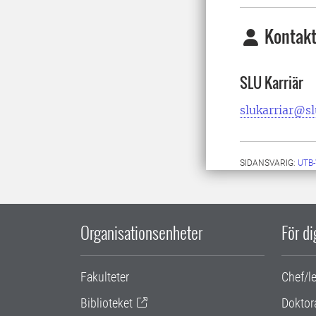
Kontakt
SLU Karriär
slukarriar@sl
SIDANSVARIG:
UTB
Organisationsenheter
För d
Fakulteter
Chef/l
Biblioteket
Doktor