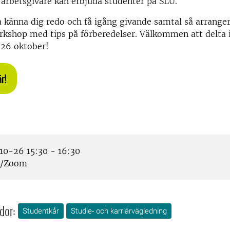
arbetsgivare kan erbjuda studenter på SLU.
a känna dig redo och få igång givande samtal så arrange
orkshop med tips på förberedelser. Välkommen att delta
26 oktober!
r!
0-26 15:30 - 16:30
e/Zoom
dor:
Studentkår
Studie- och karriärvägledning