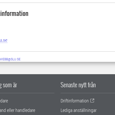
information
u.se
-WEBB@SLU.SE
ig som är
Senaste nytt från
edare
Driftinformation
and eller handledare
Lediga anställningar