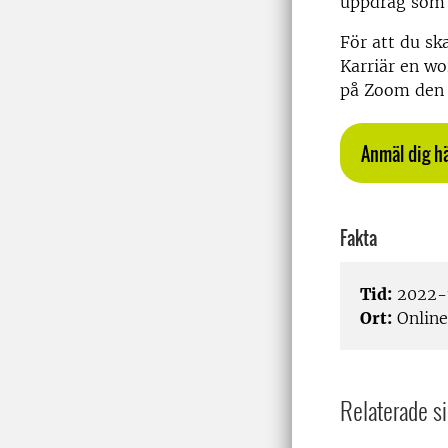
uppdrag som 
För att du sk
Karriär en w
på Zoom den 
Anmäl dig hä
Fakta
Tid:
2022-1
Ort:
Onlin
Relaterade si