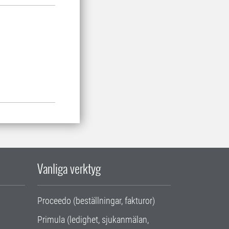
Vanliga verktyg
Proceedo (beställningar, fakturor)
Primula (ledighet, sjukanmälan,