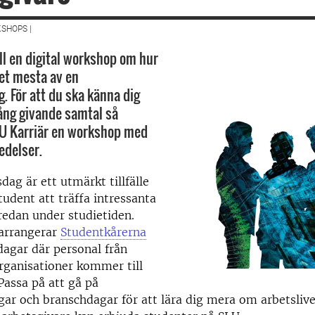
SHOPS |
l en digital workshop om hur
det mesta av en
. För att du ska känna dig
gång givande samtal så
LU Karriär en workshop med
edelser.
dag är ett utmärkt tillfälle
tudent att träffa intressanta
redan under studietiden.
 arrangerar
Studentkårerna
dagar där personal från
rganisationer kommer till
Passa på att gå på
gar och branschdagar för att lära dig mera om arbetsliv