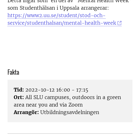
Detta ingår som en del av ”Mental Health Week”
som Studenthälsan i Uppsala arrangerar:
https://www2.uu.se/student/stod-och-
service/studenthalsan/mental-health-week
Fakta
Tid:
2022-10-12 16:00 - 17:15
Ort:
All SLU campuses, outdoors in a green
area near you and via Zoom
Arrangör:
Utbildningsavdelningen