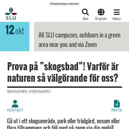
Medarbetarwebben
Till startsida
Sök
English
Meny
12
okt
All SLU campuses, outdoors in a green
area near you and via Zoom
Prova på ”skogsbad”! Varför är
naturen så välgörande för oss?
SEMINARIER, WORKSHOPS |
KONTAKT
FAKTA
Gå ut i ett skogsområde, park eller trädgård, ensam eller
flera tillsammans och följ med på zoom via din mobil!