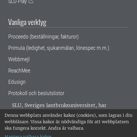
SLU Play
Vanliga verktyg
Proceedo (beställningar, fakturor)
Primula (ledighet, sjukanmälan, lönespec m.m.)
Webbmejl
ReachMee
Edusign
Protokoll och beslutslistor
SLU, Sveriges lantbruksuniversitet, har
verksamhet över hela Sverige. Huvudorter är
Denna webbplats använder kakor (cookies), som lagras i din
Alnarp, Uppsala och Umeå.
SLU är
webbläsare. Vissa kakor är nödvändiga för att webbplatsen
miljöcertifierat enligt ISO 14001. •
Telefon:
ska fungera korrekt. Andra är valbara.
018-67 10 00 • Org nr: 202100-2817 •
Om
Hantera valbara kakor