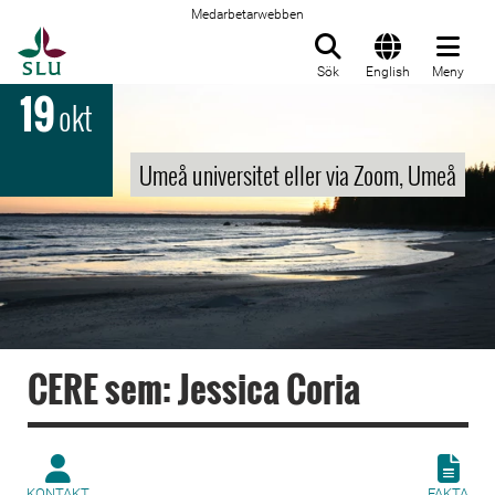
Medarbetarwebben
Till startsida
Sök
English
Meny
19
okt
Umeå universitet eller via Zoom, Umeå
CERE sem: Jessica Coria
KONTAKT
FAKTA