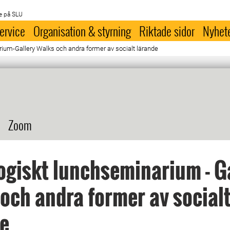
e på SLU
ervice
Organisation & styrning
Riktade sidor
Nyhet
ium-Gallery Walks och andra former av socialt lärande
Zoom
giskt lunchseminarium - G
och andra former av social
de