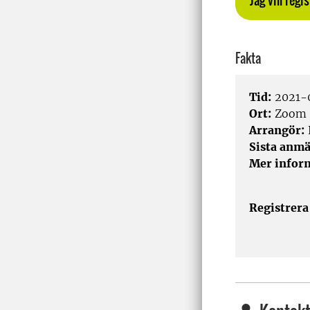
Jag vill regi
Fakta
Tid:
2021-0
Ort:
Zoom
Arrangör:
Sista anmä
Mer infor
Registrera