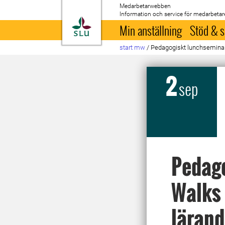
Medarbetarwebben
Information och service för medarbetar
Till startsida
Min anställning
Stöd & s
start mw
/
Pedagogiskt lunchseminar
2
sep
Pedago
Walks 
läran