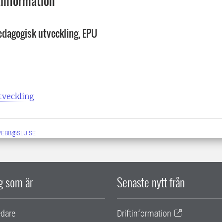
information
edagogisk utveckling, EPU
tveckling
WEBB@SLU.SE
ig som är
Senaste nytt från
edare
Driftinformation