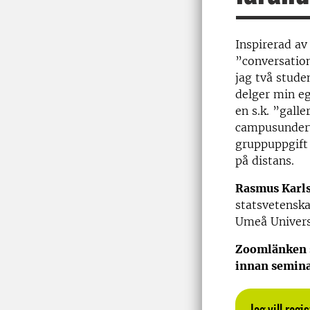
Inspirerad av
”conversatio
jag två stude
delger min eg
en s.k. ”gall
campusunderv
gruppuppgift 
på distans.
Rasmus Karl
statsvetenska
Umeå Univers
Zoomlänken sk
innan semina