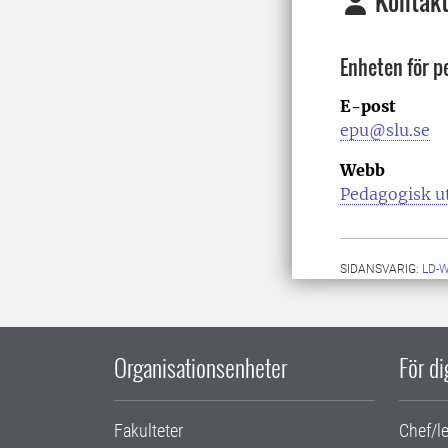
Kontakt
Enheten för p
E-post
epu@slu.se
Webb
Pedagogisk u
SIDANSVARIG:
LD-
Organisationsenheter
För d
Fakulteter
Chef/l