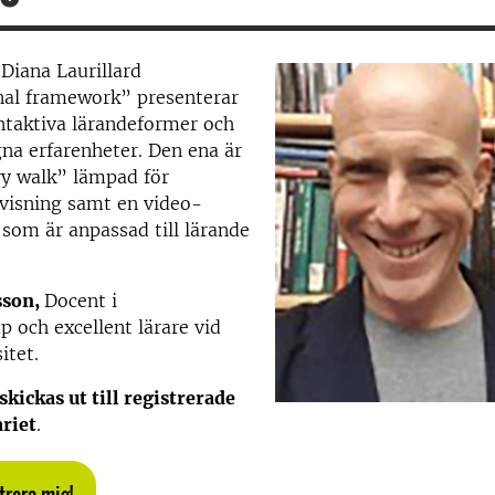
 Diana Laurillard
nal framework” presenterar
ntaktiva lärandeformer och
na erfarenheter. Den ena är
ery walk” lämpad för
isning samt en video-
som är anpassad till lärande
sson,
Docent i
p och excellent lärare vid
itet.
ickas ut till registrerade
riet
.