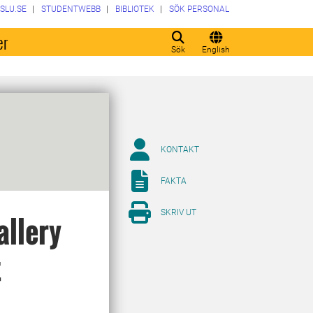
SLU.SE
STUDENTWEBB
BIBLIOTEK
SÖK PERSONAL
er
Sök
English
KONTAKT
FAKTA
SKRIV UT
allery
t