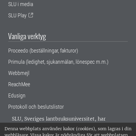
SLU i media
SLU Play
Vanliga verktyg
Proceedo (beställningar, fakturor)
Primula (ledighet, sjukanmälan, lönespec m.m.)
Webbmejl
ReachMee
Edusign
Protokoll och beslutslistor
SLU, Sveriges lantbruksuniversitet, har
verksamhet över hela Sverige. Huvudorter är
Denna webbplats använder kakor (cookies), som lagras i din
Alnarp, Uppsala och Umeå.
SLU är
webbläsare. Vissa kakor är nödvändiga för att webbplatsen