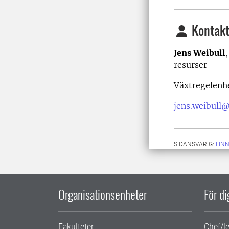
Kontakt
Jens Weibull
resurser
Växtregelenh
jens.weibull@
SIDANSVARIG:
LIN
Organisationsenheter
För d
Fakulteter
Chef/l