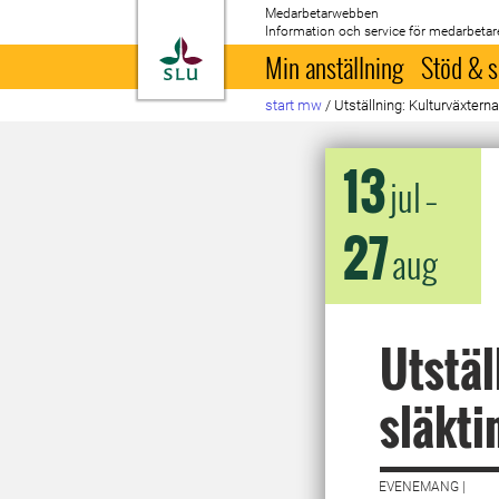
Medarbetarwebben
Information och service för medarbetar
Till startsida
Min anställning
Stöd & s
start mw
/
Utställning: Kulturväxterna
13
jul
–
27
aug
Utstäl
släkti
EVENEMANG |