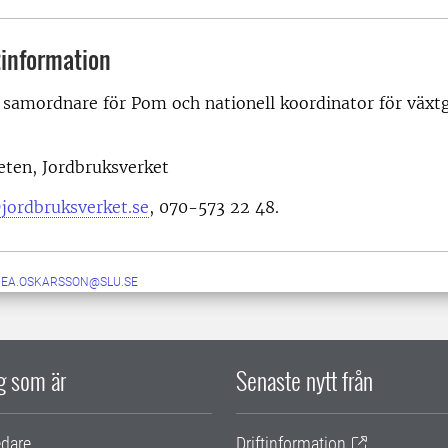
information
, samordnare för Pom och nationell koordinator för växt
eten, Jordbruksverket
jordbruksverket.se
, 070-573 22 48.
NEA.OSKARSSON@SLU.SE
ig som är
Senaste nytt från
edare
Driftinformation