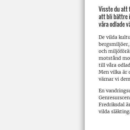
Visste du att 
att bli bättr
våra odlade vä
De vilda kultu
bergsmiljöer, 
och miljöförä
motstånd mot
till våra odl
Men vilka är 
värnar vi de
En vandringsu
Genresurscent
Fredriksdal ä
vilda släkting