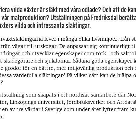
flera vilda växter är släkt med våra odlade? Och att de ka
e i vår matproduktion? Utställningen på Fredriksdal berät
xters vilda och intressanta släktingar.
rväxtsläktingarna lever i många olika livsmiljöer, från st
från vägar till urskogar. De anpassar sig kontinuerligt ti
ndringar och utvecklar egenskaper som tork- och salttol
 skadegörare och sjukdomar. Sådana goda egenskaper k
ade grödor för en bättre, mer miljövänlig produktion och 
dessa värdefulla släktingar? På vilket sätt kan de hjälpa 
m?
tställning som skapats i ett nordiskt samarbete där Nor
er, Linköpings universitet, Jordbruksverket och Artdata
r en av tre värdar i Sverige som under året lyfter fram k
ar.