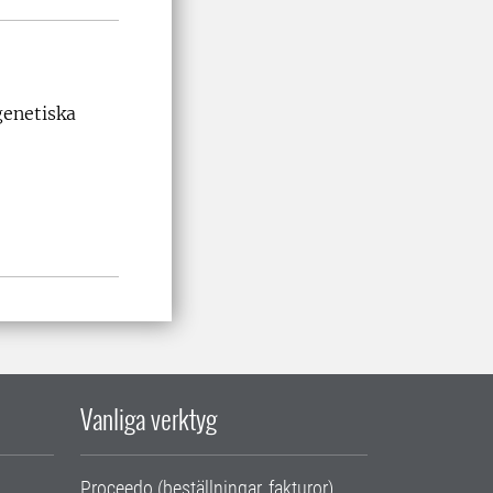
genetiska
Vanliga verktyg
Proceedo (beställningar, fakturor)