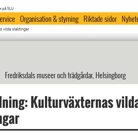
e på SLU
ervice
Organisation & styrning
Riktade sidor
Nyhet
s vilda släktingar
Fredriksdals museer och trädgårdar, Helsingborg
lning: Kulturväxternas vild
ngar