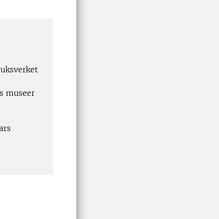
ruksverket
als museer
ars