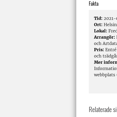
Fakta
Tid:
2021-0
Ort:
Helsin
Lokal:
Fred
Arrangör:
och Artda
Pris:
Entré 
och trädgå
Mer infor
Informatio
webbplats 
Relaterade si