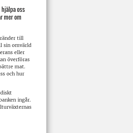
n hjälpa oss
tar mer om
ränder till
ll sin omvärld
erans eller
an överföras
bättre mat.
oss och hur
diskt
banken ingår.
ulturväxternas