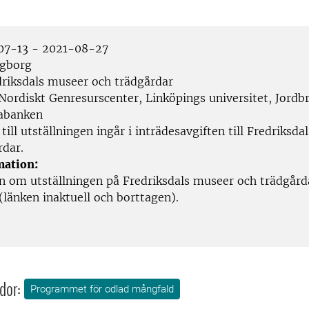
7-13 - 2021-08-27
gborg
riksdals museer och trädgårdar
Nordiskt Genresurscenter, Linköpings universitet, Jordb
tabanken
till utställningen ingår i inträdesavgiften till Fredriksd
rdar.
mation:
n om utställningen på Fredriksdals museer och trädgård
(länken inaktuell och borttagen).
dor:
Programmet för odlad mångfald