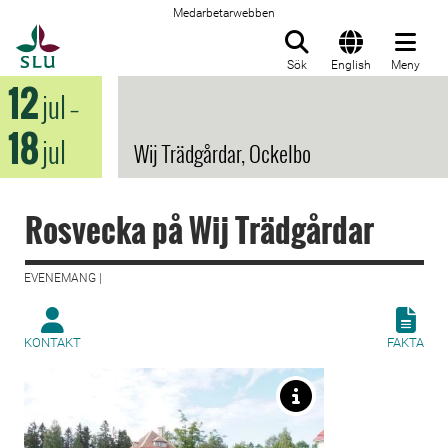
Medarbetarwebben
Till startsida
Sök
English
Meny
12
jul
–
18
jul
Wij Trädgårdar, Ockelbo
Rosvecka på Wij Trädgårdar
EVENEMANG |
KONTAKT
FAKTA