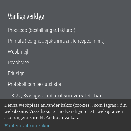
Vanliga verktyg
Proceedo (beställningar, fakturor)
Primula (ledighet, sjukanmälan, lönespec m.m.)
Webbmejl
ReachMee
Edusign
Protokoll och beslutslistor
SLU, Sveriges lantbruksuniversitet, har
verksamhet över hela Sverige. Huvudorter är
Denna webbplats använder kakor (cookies), som lagras i din
Alnarp, Uppsala och Umeå.
SLU är
webbläsare. Vissa kakor är nödvändiga för att webbplatsen
miljöcertifierat enligt ISO 14001. •
Telefon:
ska fungera korrekt. Andra är valbara.
018-67 10 00 • Org nr: 202100-2817 •
Om
Hantera valbara kakor
medarbetarwebben
•
SLU:s fakturaadress
•