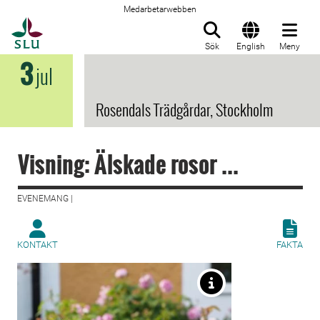
Medarbetarwebben
Till startsida
Sök
English
Meny
3
jul
Rosendals Trädgårdar, Stockholm
Visning: Älskade rosor ...
EVENEMANG |
KONTAKT
FAKTA