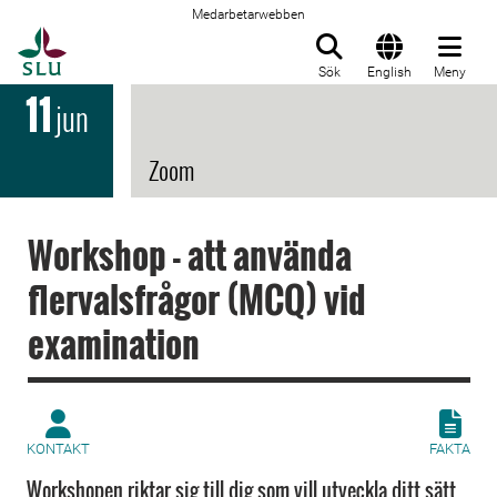
Medarbetarwebben
Till startsida
Sök
English
Meny
11
jun
Zoom
Workshop - att använda
flervalsfrågor (MCQ) vid
examination
KONTAKT
FAKTA
Workshopen riktar sig till dig som vill utveckla ditt sätt