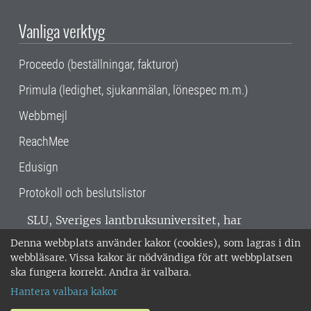
Vanliga verktyg
Proceedo (beställningar, fakturor)
Primula (ledighet, sjukanmälan, lönespec m.m.)
Webbmejl
ReachMee
Edusign
Protokoll och beslutslistor
SLU, Sveriges lantbruksuniversitet, har
verksamhet över hela Sverige. Huvudorter är
Denna webbplats använder kakor (cookies), som lagras i din
Alnarp, Uppsala och Umeå.
SLU är
webbläsare. Vissa kakor är nödvändiga för att webbplatsen
miljöcertifierat enligt ISO 14001. •
Telefon:
ska fungera korrekt. Andra är valbara.
018-67 10 00 • Org nr: 202100-2817 •
Om
Hantera valbara kakor
medarbetarwebben
•
SLU:s fakturaadress
•