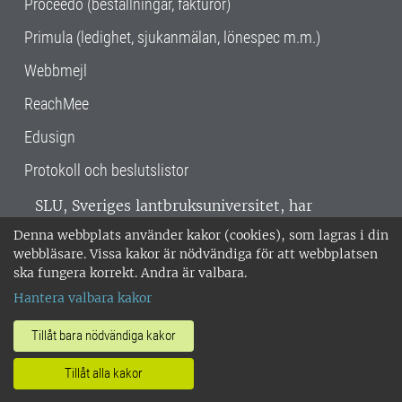
Proceedo (beställningar, fakturor)
Primula (ledighet, sjukanmälan, lönespec m.m.)
Webbmejl
ReachMee
Edusign
Protokoll och beslutslistor
SLU, Sveriges lantbruksuniversitet, har
verksamhet över hela Sverige. Huvudorter är
Denna webbplats använder kakor (cookies), som lagras i din
Alnarp, Uppsala och Umeå.
SLU är
webbläsare. Vissa kakor är nödvändiga för att webbplatsen
miljöcertifierat enligt ISO 14001. •
Telefon:
ska fungera korrekt. Andra är valbara.
018-67 10 00 • Org nr: 202100-2817 •
Om
Hantera valbara kakor
medarbetarwebben
•
SLU:s fakturaadress
•
Om SLU:s webbplatser
•
Vid KRIS
Tillåt bara nödvändiga kakor
•
Hantera kakor
•
Behandling av
Tillåt alla kakor
personuppgifter