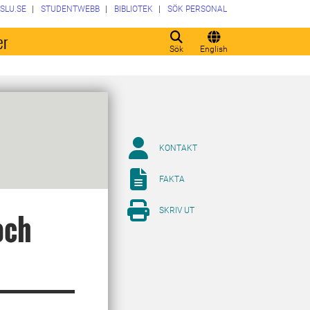
SLU.SE
STUDENTWEBB
BIBLIOTEK
SÖK PERSONAL
er
Sök
English
KONTAKT
FAKTA
SKRIV UT
och