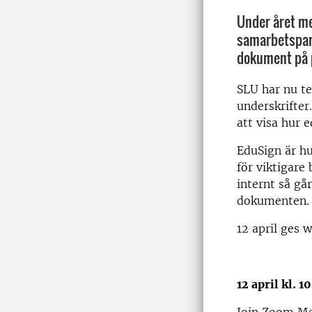
Under året me
samarbetspart
dokument på 
SLU har nu te
underskrifter
att visa hur 
EduSign är hu
för viktigare
internt så gå
dokumenten. 
12 april ges w
12 april kl. 1