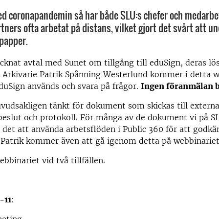
d coronapandemin så har både SLU:s chefer och medarbe
ners ofta arbetat på distans, vilket gjort det svårt att u
papper.
cknat avtal med Sunet om tillgång till eduSign, deras lö
. Arkivarie Patrik Spånning Westerlund kommer i detta
eduSign används och svara på frågor.
Ingen föranmälan 
vudsakligen tänkt för dokument som skickas till externa 
 beslut och protokoll. För många av de dokument vi på S
r det att använda arbetsflöden i Public 360 för att godk
Patrik kommer även att gå igenom detta på webbinariet
ebbinariet vid två tillfällen.
0-11
: