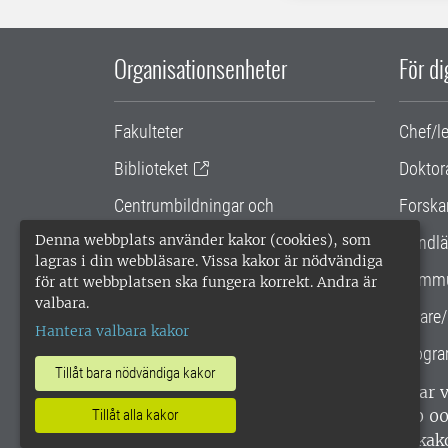
Organisationsenheter
För d
Fakulteter
Chef/l
Biblioteket
Doktor
Centrumbildningar och
Forska
samarbetsprojekt
Denna webbplats använder kakor (cookies), som
Handlä
lagras i din webbläsare. Vissa kakor är nödvändiga
Gemensamma verksamhetsstödet
Kommu
för att webbplatsen ska fungera korrekt. Andra är
valbara.
SLU Holding
Lärare/
Hantera valbara kakor
Progra
Tillåt bara nödvändiga kakor
SLU, Sveriges lantbruksuniversitet, har
enligt ISO 14001. •
Telefon: 018-67 10 0
Tillåt alla kakor
webbplatser
•
Vid KRIS
•
Hantera kak