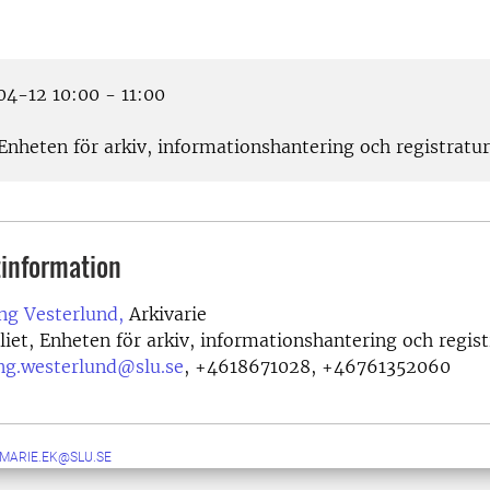
4-12 10:00 - 11:00
Enheten för arkiv, informationshantering och registratur
information
ng Vesterlund,
Arkivarie
iet, Enheten för arkiv, informationshantering och regist
ing.westerlund@slu.se
,
+4618671028, +46761352060
.MARIE.EK@SLU.SE