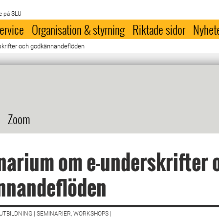
e på SLU
ervice
Organisation & styrning
Riktade sidor
Nyhet
krifter och godkännandeflöden
Zoom
arium om e-underskrifter 
nnandeflöden
TBILDNING | SEMINARIER, WORKSHOPS |