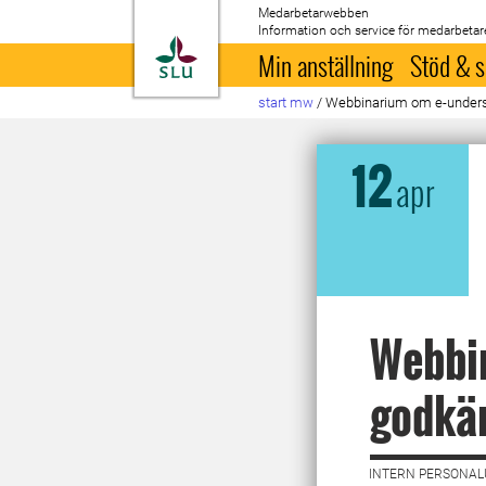
Medarbetarwebben
Information och service för medarbetar
Till startsida
Min anställning
Stöd & s
start mw
/
Webbinarium om e-unders
12
apr
Webbin
godkä
INTERN PERSONALU