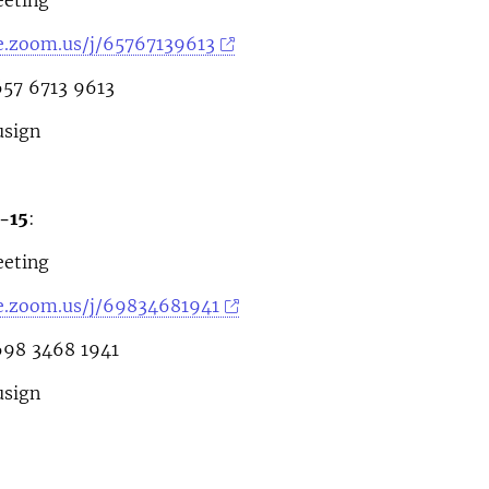
eting
se.zoom.us/j/65767139613
657 6713 9613
usign
4-15
:
eting
se.zoom.us/j/69834681941
698 3468 1941
usign