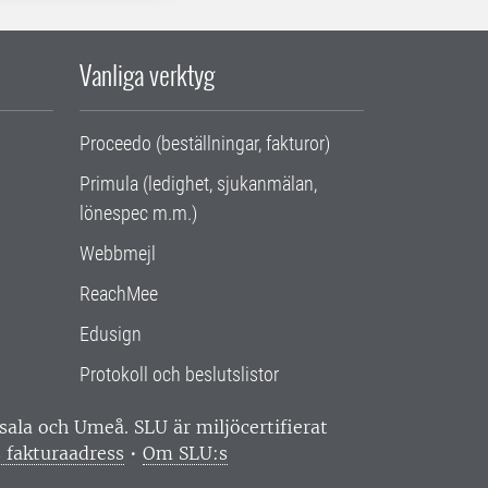
Vanliga verktyg
Proceedo (beställningar, fakturor)
Primula (ledighet, sjukanmälan,
lönespec m.m.)
Webbmejl
ReachMee
Edusign
Protokoll och beslutslistor
ppsala och Umeå.
SLU är miljöcertifierat
 fakturaadress
•
Om SLU:s