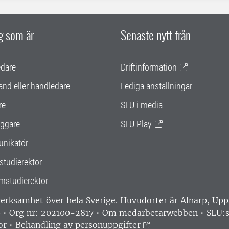
ig som är
Senaste nytt från
edare
Driftinformation
and eller handledare
Lediga anställningar
re
SLU i media
ggare
SLU Play
nikatör
studierektor
mstudierektor
 verksamhet över hela Sverige. Huvudorter är Alnarp, U
0 • Org nr: 202100-2817 •
Om medarbetarwebben
•
SLU:s
or
•
Behandling av personuppgifter