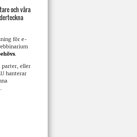
tare och våra
nderteckna
sning för e-
 webbinarium
behövs
.
parter, eller
LU hanterar
änna
.