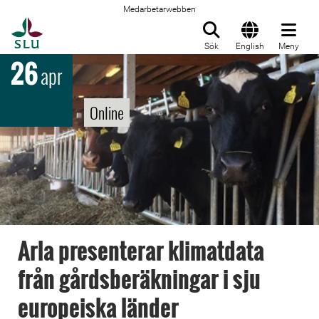
Medarbetarwebben
Till startsida
Sök
English
Meny
26
apr
Online
Arla presenterar klimatdata
från gårdsberäkningar i sju
europeiska länder