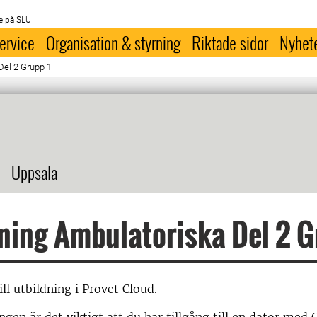
e på SLU
ervice
Organisation & styrning
Riktade sidor
Nyhet
Del 2 Grupp 1
Uppsala
ning Ambulatoriska Del 2 G
l utbildning i Provet Cloud.