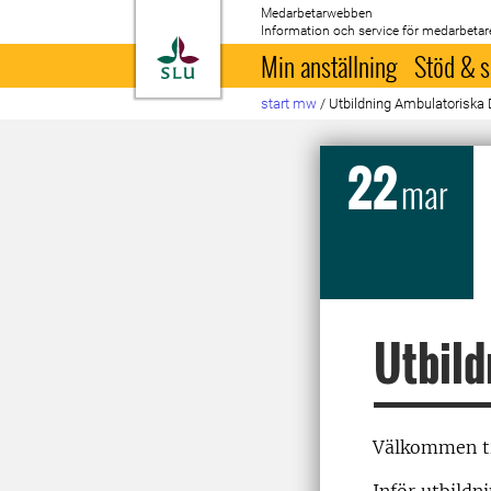
Medarbetarwebben
Information och service för medarbetar
Till startsida
Min anställning
Stöd & s
start mw
/
Utbildning Ambulatoriska 
22
mar
Utbild
Välkommen til