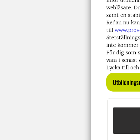
Inför utbildn
webläsare. Du
samt en stabi
Redan nu kan 
till
www.prov
återställnings
inte kommer 
För dig som s
vara i senast
Lycka till oc
Utbildningsm