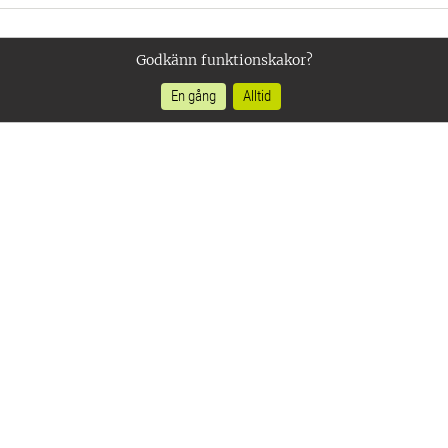
Godkänn funktionskakor?
En gång
Alltid