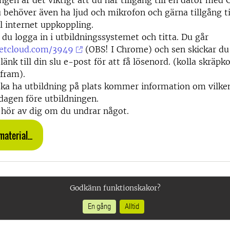
ingen är det viktigt att du har tillgång till en dator me
 behöver även ha ljud och mikrofon och gärna tillgång t
l internet uppkoppling.
du logga in i utbildningssystemet och titta. Du går
etcloud.com/3949
(OBS! I Chrome) och sen skickar du
länk till din slu e-post för att få lösenord. (kolla skräp
fram).
ka ha utbildning på plats kommer information om vilken
 dagen före utbildningen.
h hör av dig om du undrar något.
aterial...
Godkänn funktionskakor?
En gång
Alltid