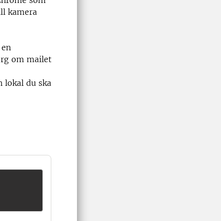
d Chrome som
ill kamera
 en
korg om mailet
 lokal du ska