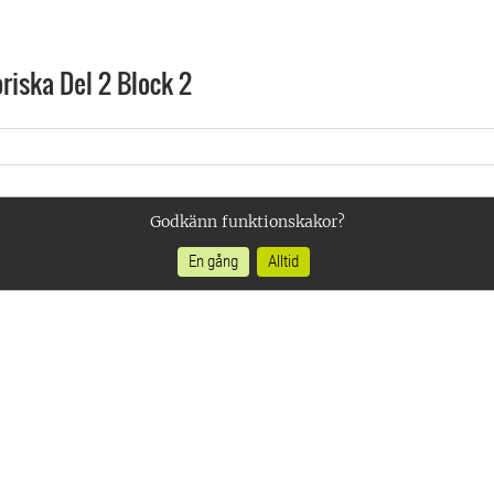
iska Del 2 Block 2
Godkänn funktionskakor?
En gång
Alltid