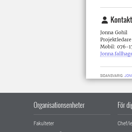
Kontakt
Jonna Gohil
Projektledar
Mobil: 076-
Jonna.fallhag
SIDANSVARIG:
JON
Organisationsenheter
För d
Fakulteter
Chef/l