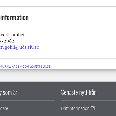
information
e verksamhet
1732982
en.gohil@uds.slu.se
NA.FALLHAGEN.GOHIL@UDS.SLU.SE
ig som är
Senaste nytt från
edare
Driftinformation