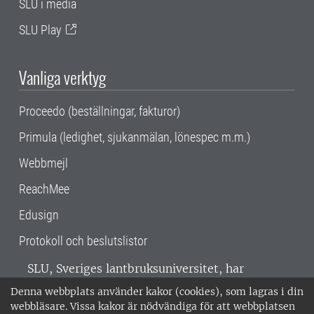
SLU i media
SLU Play
Vanliga verktyg
Proceedo (beställningar, fakturor)
Primula (ledighet, sjukanmälan, lönespec m.m.)
Webbmejl
ReachMee
Edusign
Protokoll och beslutslistor
SLU, Sveriges lantbruksuniversitet, har
verksamhet över hela Sverige. Huvudorter är
Denna webbplats använder kakor (cookies), som lagras i din
Alnarp, Uppsala och Umeå.
SLU är
webbläsare. Vissa kakor är nödvändiga för att webbplatsen