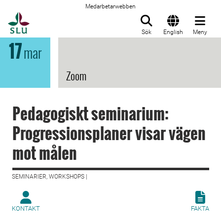
Medarbetarwebben
Till startsida
Sök
English
Meny
17
mar
Zoom
Pedagogiskt seminarium:
Progressionsplaner visar vägen
mot målen
SEMINARIER, WORKSHOPS |
KONTAKT
FAKTA