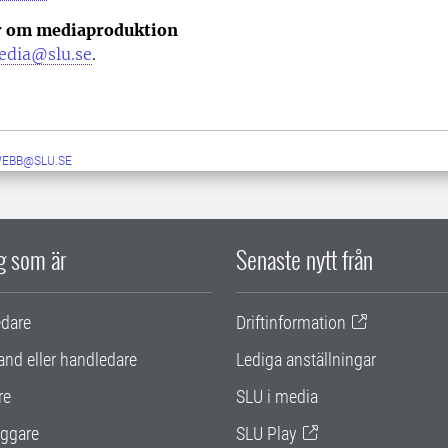
r om mediaproduktion
edia@slu.se
.
WEBB@SLU.SE
ig som är
Senaste nytt från
edare
Driftinformation
and eller handledare
Lediga anställningar
re
SLU i media
ggare
SLU Play