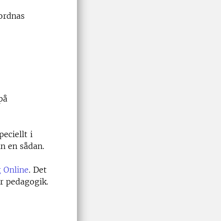
nordnas
på
eciellt i
in en sådan.
 Online
. Det
er pedagogik.