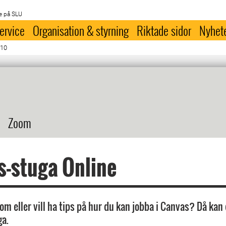
e på SLU
ervice
Organisation & styrning
Riktade sidor
Nyhet
310
Zoom
-stuga Online
om eller vill ha tips på hur du kan jobba i Canvas? Då kan 
ga.