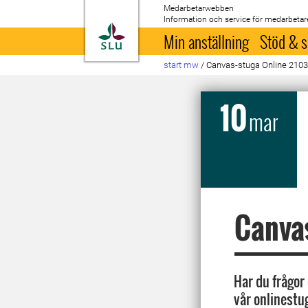
Medarbetarwebben
Information och service för medarbetar
Till startsida
Min anställning
Stöd & s
start mw
/
Canvas-stuga Online 210
10
mar
Canvas
Har du frågor 
vår onlinestu