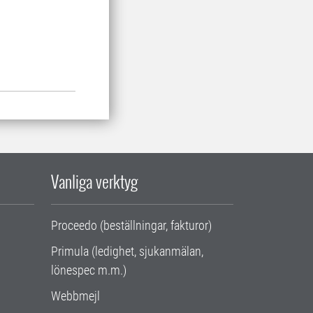
Vanliga verktyg
Proceedo (beställningar, fakturor)
Primula (ledighet, sjukanmälan,
lönespec m.m.)
Webbmejl