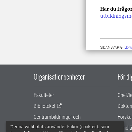
Har du frågo
utbildningsm
SIDANSVARIG:
LD-
Organisationsenheter
För d
Fakulteter
Chef/l
Biblioteket
Doktor
Centrumbildningar och
Forska
samarbetsprojekt
Denna webbplats använder kakor (cookies), som
Handlä