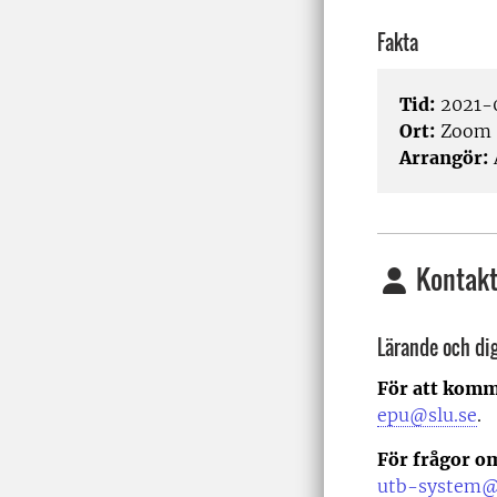
Fakta
Tid:
2021-0
Ort:
Zoom
Arrangör:
Kontakt
Lärande och dig
För att komm
epu@slu.se
.
För frågor o
utb-system@