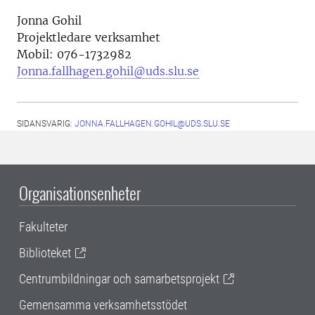
Jonna Gohil
Projektledare verksamhet
Mobil: 076-1732982
Jonna.fallhagen.gohil@uds.slu.se
SIDANSVARIG:
JONNA.FALLHAGEN.GOHIL@UDS.SLU.SE
Organisationsenheter
Fakulteter
Biblioteket
Centrumbildningar och samarbetsprojekt
Gemensamma verksamhetsstödet