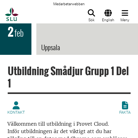
Medarbetarwebben
Till startsida
Sök
English
Meny
2
feb
Uppsala
Utbildning Smådjur Grupp 1 Del
1
KONTAKT
FAKTA
Välkommen till utbildning i Provet Cloud.
Inför utbildningen är det viktigt att du har