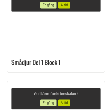
En gång
Alltid
Smådjur Del 1 Block 1
Godkänn funktionskakor?
En gång
Alltid