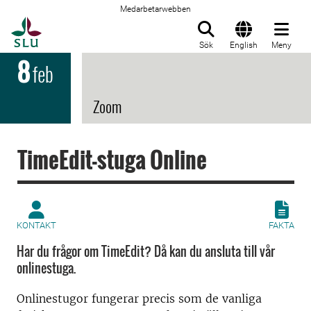
Medarbetarwebben
Till startsida
Sök
English
Meny
8
feb
Zoom
TimeEdit-stuga Online
KONTAKT
FAKTA
Har du frågor om TimeEdit? Då kan du ansluta till vår
onlinestuga.
Onlinestugor fungerar precis som de vanliga