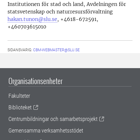
Institutionen för stad och land, Avdelningen för
statsvetenskap och naturresursförvaltning
hakan.tunon@slu.se
,
+4618-672591,
+460703615010
SIDANSVARIG:
CBM-WEBMASTER@SLU.SE
Organisationsenheter
Fakulteter
Biblioteket
Centrumbildningar och samarbetsprojekt
Gemensamma verksamhetsstödet