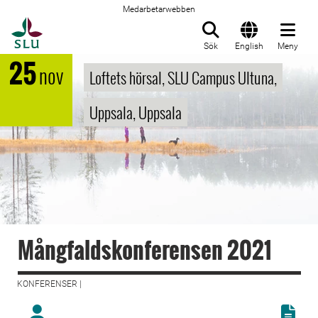
Medarbetarwebben
Till startsida
Sök
English
Meny
25
nov
Loftets hörsal, SLU Campus Ultuna,
Uppsala, Uppsala
Mångfaldskonferensen 2021
KONFERENSER |