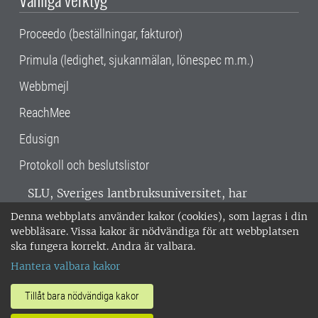
Proceedo (beställningar, fakturor)
Primula (ledighet, sjukanmälan, lönespec m.m.)
Webbmejl
ReachMee
Edusign
Protokoll och beslutslistor
SLU, Sveriges lantbruksuniversitet, har
verksamhet över hela Sverige. Huvudorter är
Denna webbplats använder kakor (cookies), som lagras i din
Alnarp, Uppsala och Umeå.
SLU är
webbläsare. Vissa kakor är nödvändiga för att webbplatsen
miljöcertifierat enligt ISO 14001. •
Telefon:
ska fungera korrekt. Andra är valbara.
018-67 10 00 • Org nr: 202100-2817 •
Om
Hantera valbara kakor
medarbetarwebben
•
SLU:s fakturaadress
•
Om SLU:s webbplatser
•
Vid KRIS
Tillåt bara nödvändiga kakor
•
Hantera kakor
•
Behandling av