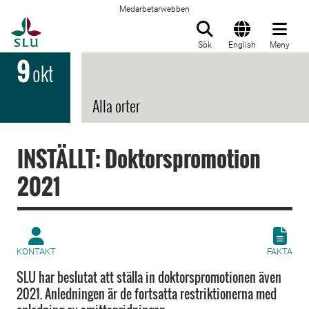
Medarbetarwebben
Till startsida
Sök
English
Meny
9
okt
Alla orter
INSTÄLLT: Doktorspromotion
2021
KONTAKT
FAKTA
SLU har beslutat att ställa in doktorspromotionen även
2021. Anledningen är de fortsatta restriktionerna med