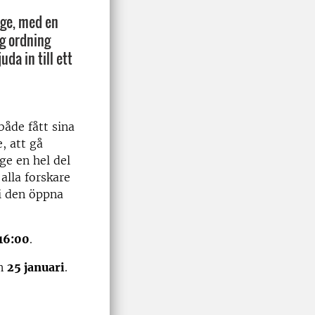
ige, med en
ig ordning
uda in till ett
åde fått sina
, att gå
ge en hel del
alla forskare
 i den öppna
-16:00
.
en
25 januari
.