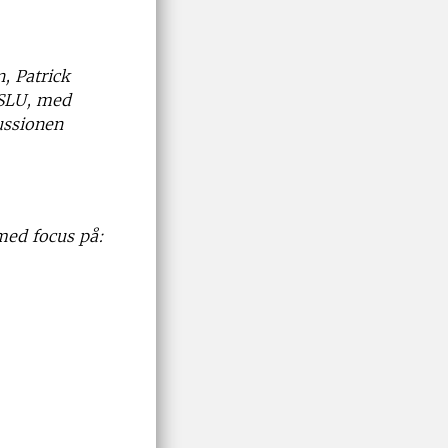
, Patrick
 SLU, med
ussionen
med focus på: