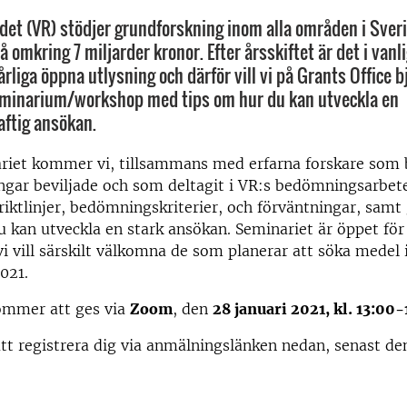
et (VR) stödjer grundforskning inom alla områden i Sver
å omkring 7 miljarder kronor. Efter årsskiftet är det i vanl
årliga öppna utlysning och därför vill vi på Grants Office bj
eminarium/workshop med tips om hur du kan utveckla en
ftig ansökan.
riet kommer vi, tillsammans med erfarna forskare som b
gar beviljade och som deltagit i VR:s bedömningsarbete
iktlinjer, bedömningskriterier, och förväntningar, samt 
du kan utveckla en stark ansökan. Seminariet är öppet för 
vi vill särskilt välkomna de som planerar att söka medel
021.
ommer att ges via
Zoom
, den
28 januari 2021, kl. 13:00
t registrera dig via anmälningslänken nedan, senast d