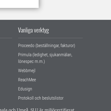
Vanliga verktyg
Proceedo (beställningar, fakturor)
Primula (ledighet, sjukanmälan,
lönespec m.m.)
Webbmejl
ReachMee
Edusign
Protokoll och beslutslistor
ppsala och Umeå.
SLU är miljöcertifierat