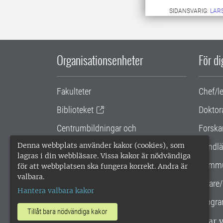
SIDANSVARIG:
LARS
Organisationsenheter
För d
Fakulteter
Chef/l
Biblioteket
Doktor
Centrumbildningar och
Forska
samarbetsprojekt
Denna webbplats använder kakor (cookies), som
Handlä
lagras i din webbläsare. Vissa kakor är nödvändiga
Gemensamma verksamhetsstödet
Kommu
för att webbplatsen ska fungera korrekt. Andra är
valbara.
SLU Holding
Lärare/
Hantera valbara kakor
Progra
Tillåt bara nödvändiga kakor
SLU, Sveriges lantbruksuniversitet, har