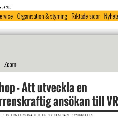
e på SLU
ervice
Organisation & styrning
Riktade sidor
Nyhet
Zoom
op - Att utveckla en
renskraftig ansökan till V
R | INTERN PERSONALUTBILDNING | SEMINARIER, WORKSHOPS |