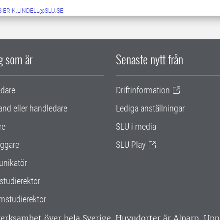
-ERIK.LINDELL@SLU.SE
ig som är
Senaste nytt från
edare
Driftinformation
and eller handledare
Lediga anställningar
re
SLU i media
ggare
SLU Play
nikatör
studierektor
mstudierektor
 verksamhet över hela Sverige. Huvudorter är Alnarp, U