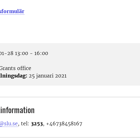
sformulär
1-28 13:00 - 16:00
Grants office
lningsdag:
25 januari 2021
information
@slu.se
, tel:
3253
, +46738458167