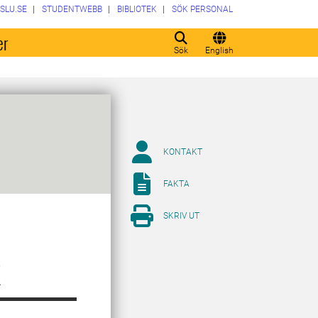
SLU.SE
STUDENTWEBB
BIBLIOTEK
SÖK PERSONAL
er
Sök
English
KONTAKT
FAKTA
SKRIV UT
R