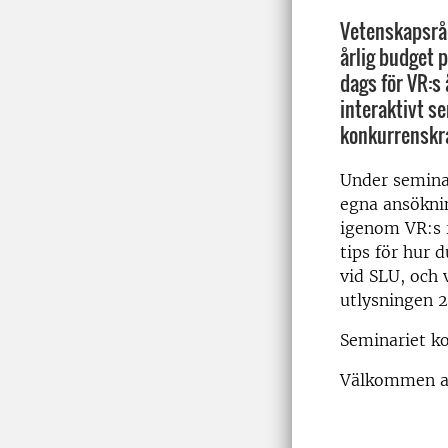
Vetenskapsråd
årlig budget p
dags för VR:s 
interaktivt s
konkurrenskra
Under semina
egna ansöknin
igenom VR:s r
tips för hur 
vid SLU, och 
utlysningen 2
Seminariet k
Välkommen at