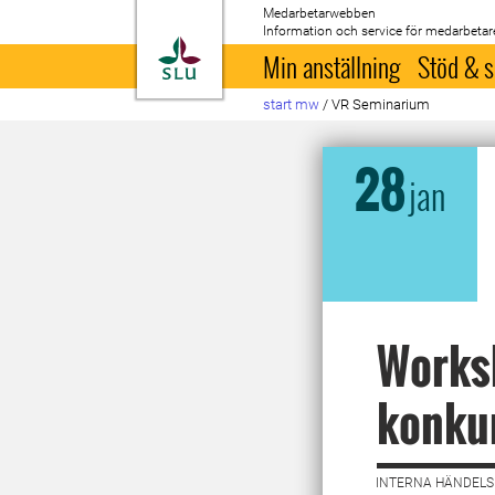
Medarbetarwebben
Information och service för medarbetar
Till startsida
Min anställning
Stöd & s
start mw
/
VR Seminarium
28
jan
Worksh
konkur
INTERNA HÄNDELSE