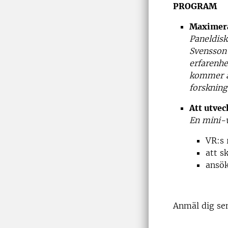
PROGRAM
Maximera
Paneldisk
Svensson 
erfarenhe
kommer a
forskning
Att utvec
En mini-w
VR:s 
att s
ansök
Anmäl dig se