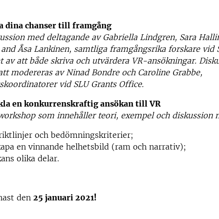
 dina chanser till framgång
ussion med deltagande av Gabriella Lindgren, Sara Hallin
and Åsa Lankinen, samtliga framgångsrika forskare vid
t av att både skriva och utvärdera VR-ansökningar. Disk
tt modereras av Ninad Bondre och Caroline Grabbe,
skoordinatorer vid SLU Grants Office.
kla en konkurrenskraftig ansökan till VR
orkshop som innehåller teori, exempel och diskussion 
riktlinjer och bedömningskriterier;
kapa en vinnande helhetsbild (ram och narrativ);
ans olika delar.
nast den
25 januari 2021!