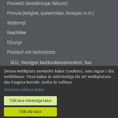
Proceedo (beställningar, fakturor)
Primula (ledighet, sjukanmälan, lönespec m.m.)
Webbmejl
ReachMee
Edusign
Protokoll och beslutslistor
SLU, Sveriges lantbruksuniversitet, har
verksamhet över hela Sverige. Huvudorter är
Denna webbplats använder kakor (cookies), som lagras i din
Alnarp, Uppsala och Umeå.
SLU är
webbläsare. Vissa kakor är nödvändiga för att webbplatsen
miljöcertifierat enligt ISO 14001. •
Telefon:
ska fungera korrekt. Andra är valbara.
018-67 10 00 • Org nr: 202100-2817 •
Om
Hantera valbara kakor
medarbetarwebben
•
SLU:s fakturaadress
•
Om SLU:s webbplatser
•
Vid KRIS
Tillåt bara nödvändiga kakor
•
Hantera kakor
•
Behandling av
Tillåt alla kakor
personuppgifter