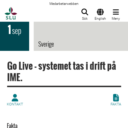
Medarbetarwebben
Till startsida
Sök
English
Meny
1
sep
Sverige
Go Live - systemet tas i drift på
IME.
KONTAKT
FAKTA
Fakta