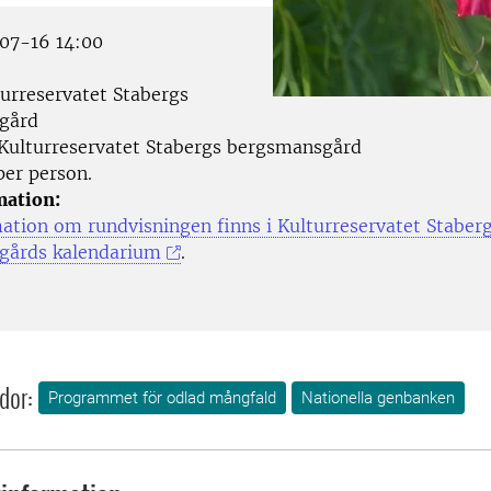
07-16 14:00
urreservatet Stabergs
gård
Kulturreservatet Stabergs bergsmansgård
per person.
mation:
ation om rundvisningen finns i Kulturreservatet Staber
gårds kalendarium
.
dor:
Programmet för odlad mångfald
Nationella genbanken