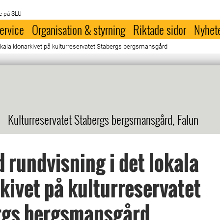
e på SLU
ervice
Organisation & styrning
Riktade sidor
Nyhet
okala klonarkivet på kulturreservatet Stabergs bergsmansgård
Kulturreservatet Stabergs bergsmansgård, Falun
 rundvisning i det lokala
kivet på kulturreservatet
rgs bergsmansgård