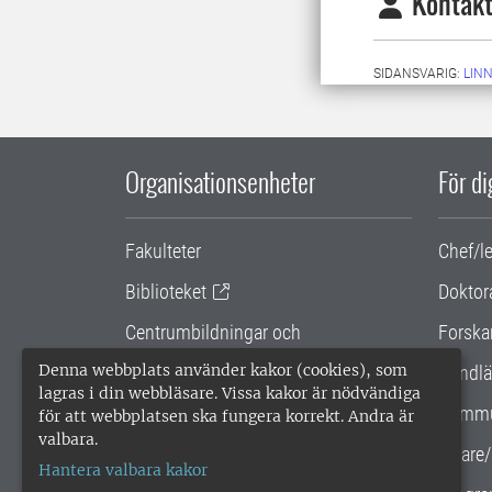
Kontakt
SIDANSVARIG:
LIN
Organisationsenheter
För d
Fakulteter
Chef/l
Biblioteket
Doktor
Centrumbildningar och
Forska
samarbetsprojekt
Denna webbplats använder kakor (cookies), som
Handlä
lagras i din webbläsare. Vissa kakor är nödvändiga
Gemensamma verksamhetsstödet
Kommu
för att webbplatsen ska fungera korrekt. Andra är
valbara.
SLU Holding
Lärare/
Hantera valbara kakor