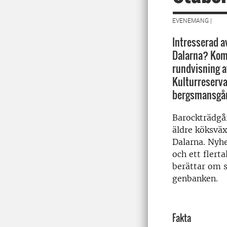
EVENEMANG |
Intresserad a
Dalarna? Kom 
rundvisning a
Kulturreserva
bergsmansgår
Barockträdgår
äldre köksväx
Dalarna.
Nyhet
och ett flerta
berättar om 
genbanken.
Fakta