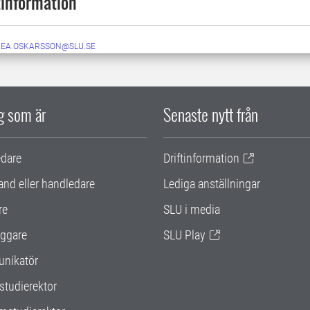
information
NEA.OSKARSSON@SLU.SE
ig som är
Senaste nytt från
edare
Driftinformation
and eller handledare
Lediga anställningar
re
SLU i media
ggare
SLU Play
nikatör
studierektor