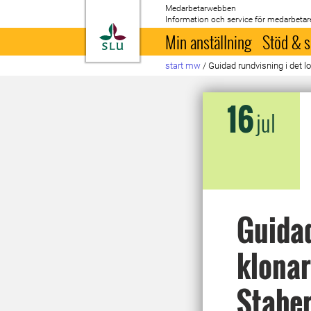
Medarbetarwebben
Information och service för medarbetar
Till startsida
Min anställning
Stöd & s
start mw
/
Guidad rundvisning i det l
16
jul
Guidad
klonar
Stabe