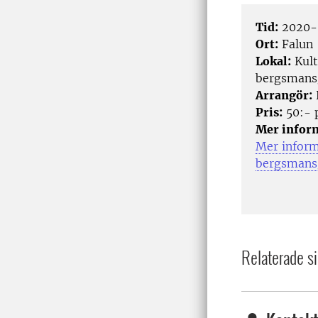
Tid:
2020-
Ort:
Falun
Lokal:
Kult
bergsmans
Arrangör:
Pris:
50:- 
Mer infor
Mer inform
bergsmans
Relaterade si