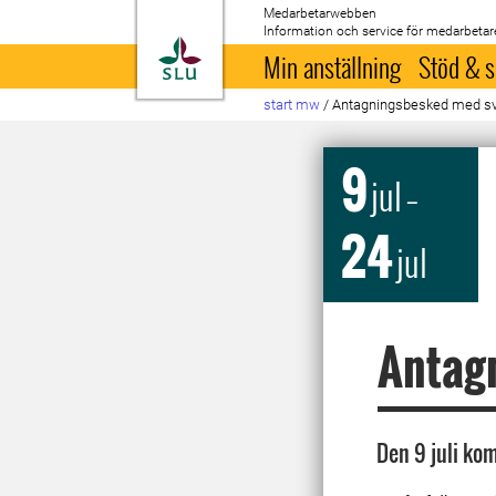
Medarbetarwebben
Information och service för medarbetar
Till startsida
Min anställning
Stöd & s
start mw
/
Antagningsbesked med sv
9
jul
–
24
jul
Antag
Den 9 juli ko