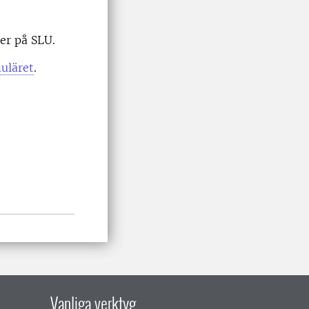
er på SLU.
uläret
.
Vanliga verktyg