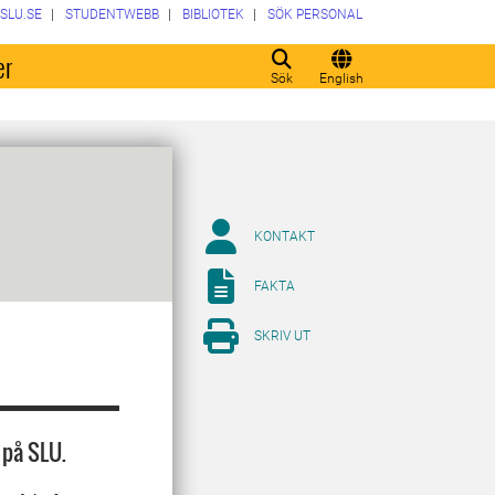
SLU.SE
STUDENTWEBB
BIBLIOTEK
SÖK PERSONAL
er
Sök
English
KONTAKT
FAKTA
SKRIV UT
 på SLU.