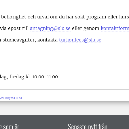
behörighet och urval om du har sökt program eller kurs
via epost till
antagning@slu.se
eller genom
kontaktform
 studieavgifter, kontakta
tuitionfees@slu.se
g, fredag kl. 10.00-11.00
-WEBB@SLU.SE
ig som är
Senaste nytt från