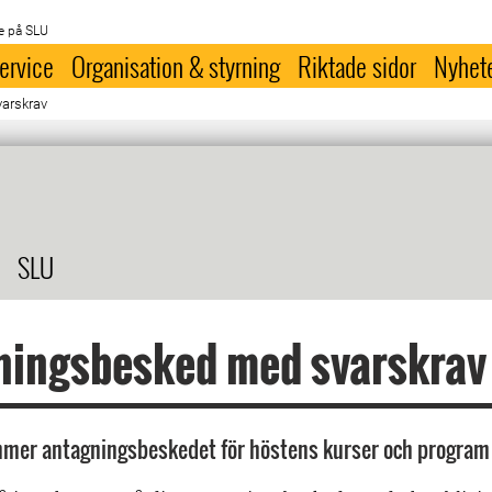
e på SLU
ervice
Organisation & styrning
Riktade sidor
Nyhet
arskrav
SLU
ningsbesked med svarskrav
mmer antagningsbeskedet för höstens kurser och program