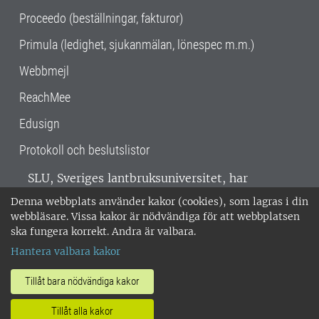
Proceedo (beställningar, fakturor)
Primula (ledighet, sjukanmälan, lönespec m.m.)
Webbmejl
ReachMee
Edusign
Protokoll och beslutslistor
SLU, Sveriges lantbruksuniversitet, har
verksamhet över hela Sverige. Huvudorter är
Denna webbplats använder kakor (cookies), som lagras i din
Alnarp, Uppsala och Umeå.
SLU är
webbläsare. Vissa kakor är nödvändiga för att webbplatsen
miljöcertifierat enligt ISO 14001. •
Telefon:
ska fungera korrekt. Andra är valbara.
018-67 10 00 • Org nr: 202100-2817 •
Om
Hantera valbara kakor
medarbetarwebben
•
SLU:s fakturaadress
•
Om SLU:s webbplatser
•
Vid KRIS
Tillåt bara nödvändiga kakor
•
Hantera kakor
•
Behandling av
Tillåt alla kakor
personuppgifter