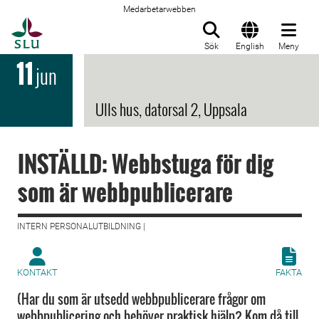
Medarbetarwebben
Till startsida
Sök
English
Meny
11
jun
Ulls hus, datorsal 2, Uppsala
INSTÄLLD: Webbstuga för dig
som är webbpublicerare
INTERN PERSONALUTBILDNING |
KONTAKT
FAKTA
(Har du som är utsedd webbpublicerare frågor om
webbpublicering och behöver praktisk hjälp? Kom då till