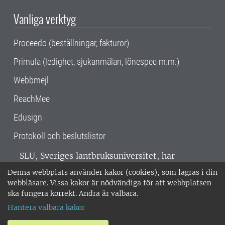
Vanliga verktyg
Proceedo (beställningar, fakturor)
Primula (ledighet, sjukanmälan, lönespec m.m.)
Webbmejl
ReachMee
Edusign
Protokoll och beslutslistor
SLU, Sveriges lantbruksuniversitet, har
verksamhet över hela Sverige. Huvudorter är
Denna webbplats använder kakor (cookies), som lagras i din
Alnarp, Uppsala och Umeå.
SLU är
webbläsare. Vissa kakor är nödvändiga för att webbplatsen
miljöcertifierat enligt ISO 14001. •
Telefon:
ska fungera korrekt. Andra är valbara.
018-67 10 00 • Org nr: 202100-2817 •
Om
Hantera valbara kakor
medarbetarwebben
•
SLU:s fakturaadress
•