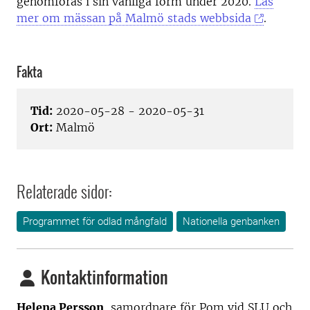
genomföras i sin vanliga form under 2020.
Läs
mer om mässan på Malmö stads webbsida
.
Fakta
Tid:
2020-05-28 - 2020-05-31
Ort:
Malmö
Relaterade sidor:
Programmet för odlad mångfald
Nationella genbanken
Kontaktinformation
Helena Persson
, samordnare för Pom vid SLU och