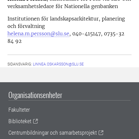
verksamhetsledare för Nationella genbanken
Institutionen för landskapsarkitektur, planering
och förvaltning
helena.m.persson@slu.se
, 040-415147, 0735-32
84 92
SIDANSVARIG:
LINNEA.OSKARSSON@SLU.SE
Organisationsenheter
Fakulteter
Biblioteket
Centrumbildningar och samarbetsprojekt