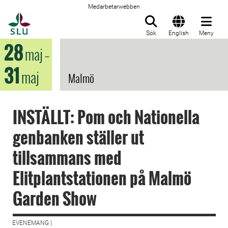
Medarbetarwebben
Till startsida
Sök
English
Meny
28
maj
–
31
maj
Malmö
INSTÄLLT: Pom och Nationella
genbanken ställer ut
tillsammans med
Elitplantstationen på Malmö
Garden Show
EVENEMANG |