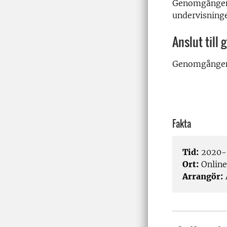
Genomgången v
undervisning
Anslut til
Genomgången
Fakta
Tid:
2020-0
Ort:
Online
Arrangör: