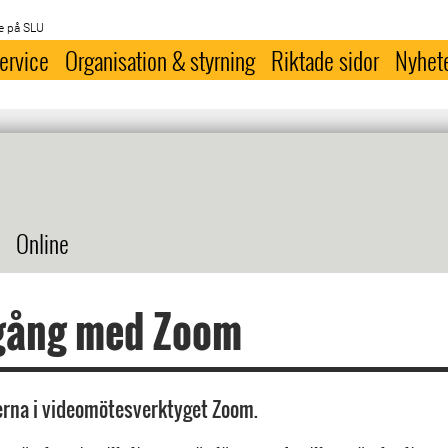
e på SLU
ervice
Organisation & styrning
Riktade sidor
Nyhet
Online
gång med Zoom
erna i videomötesverktyget Zoom.