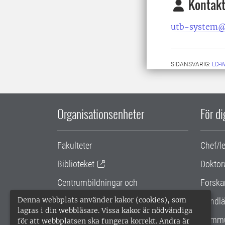
Kontakt
utb-system@
SIDANSVARIG:
LD-
Organisationsenheter
För d
Fakulteter
Chef/l
Biblioteket
Doktor
Centrumbildningar och
Forska
samarbetsprojekt
Denna webbplats använder kakor (cookies), som
Handlä
lagras i din webbläsare. Vissa kakor är nödvändiga
Gemensamma verksamhetsstödet
Kommu
för att webbplatsen ska fungera korrekt. Andra är