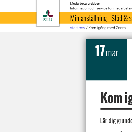
Medarbetarwebben
Information och service för medarbetar
Till startsida
Min anställning
Stöd & s
start mw
/
Kom igång med Zoom
17
mar
Kom i
Lär dig grund