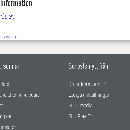
information
slu.se
.
WEBB@SLU.SE
ig som är
Senaste nytt från
edare
Driftinformation
and eller handledare
Lediga anställningar
re
SLU i media
ggare
SLU Play
nikatör