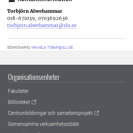
Torbjörn Alwehammar
018-671039, 0703692636
torbjorn.alwehammar@slu.se
SIDANSVARIG:
MIKAELA.TOBAR@SLU.SE
Organisationsenheter
Fakulteter
Biblioteket
Centrumbildningar och samarbetsprojekt
Gemensamma verksamhetsstödet