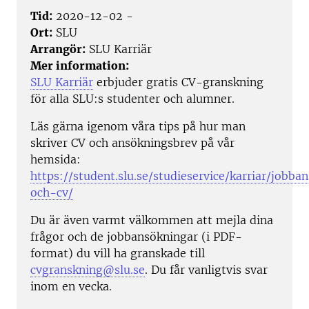
Tid:
2020-12-02 -
Ort:
SLU
Arrangör:
SLU Karriär
Mer information:
SLU Karriär
erbjuder gratis CV-granskning
för alla SLU:s studenter och alumner.
Läs gärna igenom våra tips på hur man
skriver CV och ansökningsbrev på vår
hemsida:
https://student.slu.se/studieservice/karriar/jobba
och-cv/
Du är även varmt välkommen att mejla dina
frågor och de jobbansökningar (i PDF-
format) du vill ha granskade till
cvgranskning@slu.se
. Du får vanligtvis svar
inom en vecka.