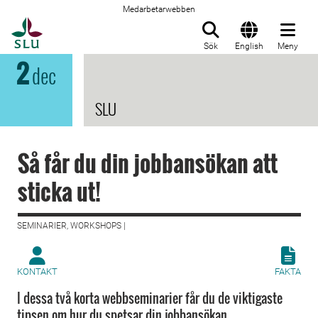
Medarbetarwebben
Till startsida
Sök
English
Meny
2
dec
SLU
Så får du din jobbansökan att
sticka ut!
SEMINARIER, WORKSHOPS |
KONTAKT
FAKTA
I dessa två korta webbseminarier får du de viktigaste
tipsen om hur du spetsar din jobbansökan.