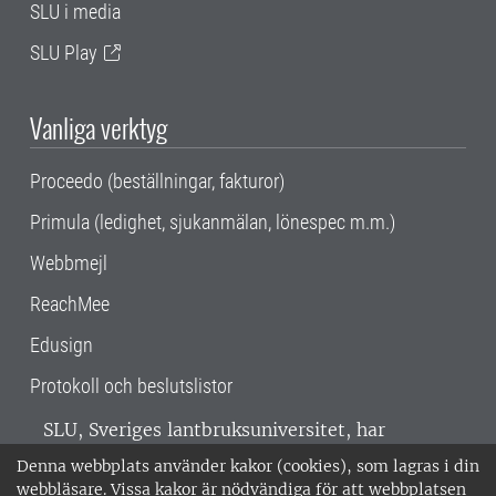
SLU i media
SLU Play
Vanliga verktyg
Proceedo (beställningar, fakturor)
Primula (ledighet, sjukanmälan, lönespec m.m.)
Webbmejl
ReachMee
Edusign
Protokoll och beslutslistor
SLU, Sveriges lantbruksuniversitet, har
verksamhet över hela Sverige. Huvudorter är
Denna webbplats använder kakor (cookies), som lagras i din
Alnarp, Uppsala och Umeå.
SLU är
webbläsare. Vissa kakor är nödvändiga för att webbplatsen