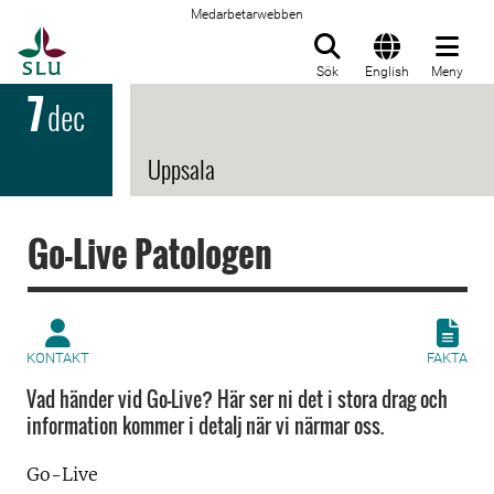
Medarbetarwebben
Till startsida
Sök
English
Meny
7
dec
Uppsala
Go-Live Patologen
KONTAKT
FAKTA
Vad händer vid Go-Live? Här ser ni det i stora drag och
information kommer i detalj när vi närmar oss.
Go-Live