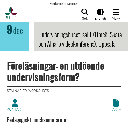
Medarbetarwebben
Till startsida
Sök
English
Meny
9
dec
Undervisningshuset, sal L (Umeå, Skara
och Alnarp videokonferens), Uppsala
Föreläsningar- en utdöende
undervisningsform?
SEMINARIER, WORKSHOPS |
KONTAKT
FAKTA
Pedagogiskt lunchseminarium