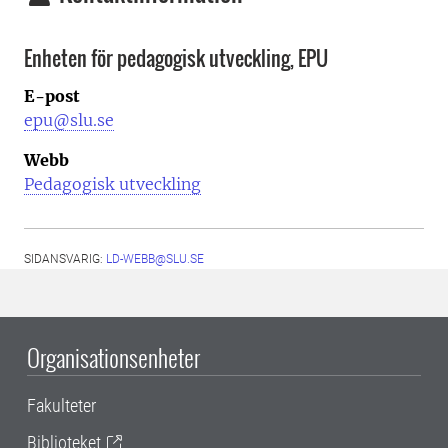
Enheten för pedagogisk utveckling, EPU
E-post
epu@slu.se
Webb
Pedagogisk utveckling
SIDANSVARIG:
LD-WEBB@SLU.SE
Organisationsenheter
Fakulteter
Biblioteket