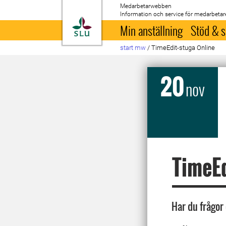
Medarbetarwebben
Information och service för medarbetar
Till startsida
Min anställning
Stöd & s
start mw
/
TimeEdit-stuga Online
20
nov
TimeEd
Har du frågor