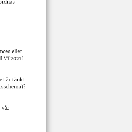
nordnas
nces eller
ll VT2021?
et är tänkt
kursschema)?
 vår