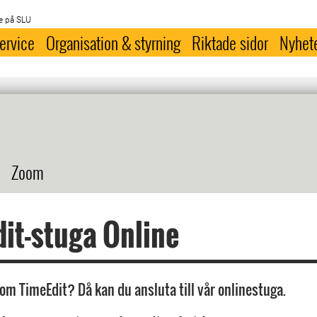
e på SLU
ervice
Organisation & styrning
Riktade sidor
Nyhet
Zoom
it-stuga Online
 om TimeEdit? Då kan du ansluta till vår onlinestuga.