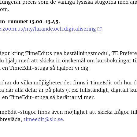
fungerar precis som de vanliga fysiska stugorna men a
Zoom.
oom-rummet 13.00-13.45.
e.zoom.us/my/larande.och.digitalisering
ågor kring TimeEdit:s nya beställningsmodul, TE Prefere
u hjälp med att skicka in önskemål om kursbokningar ti
ll en TimeEdit-stuga så hjälper vi dig.
drar du vilka möjligheter det finns i TimeEdit och hur d
a när alla delar är på plats (t.ex. fullständigt, digitalt 
ll en TimeEdit-stuga så berättar vi mer.
meEdit-stugor finns även möjlighet att skicka frågor till
sbrevlåda,
timeedit@slu.se
.