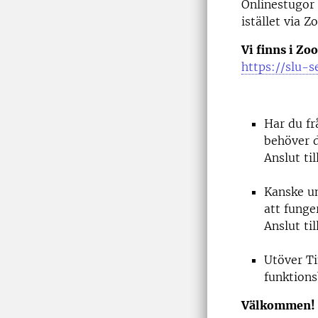
Onlinestugor 
istället via 
Vi finns i Z
https://slu-s
Har du fr
behöver d
Anslut ti
Kanske un
att funger
Anslut ti
Utöver Ti
funktion
Välkommen!