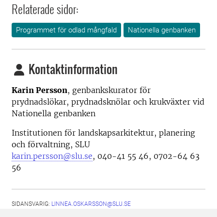
Relaterade sidor:
Programmet för odlad mångfald
Nationella genbanken
Kontaktinformation
Karin Persson
, genbankskurator för
prydnadslökar, prydnadsknölar och krukväxter vid
Nationella genbanken
Institutionen för landskapsarkitektur, planering
och förvaltning, SLU
karin.persson@slu.se
, 040-41 55 46, 0702-64 63
56
SIDANSVARIG:
LINNEA.OSKARSSON@SLU.SE