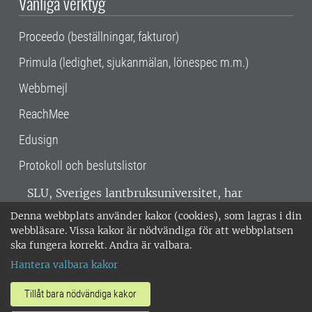
Vanliga verktyg
Proceedo (beställningar, fakturor)
Primula (ledighet, sjukanmälan, lönespec m.m.)
Webbmejl
ReachMee
Edusign
Protokoll och beslutslistor
SLU, Sveriges lantbruksuniversitet, har
verksamhet över hela Sverige. Huvudorter är
Denna webbplats använder kakor (cookies), som lagras i din
Alnarp, Uppsala och Umeå.
SLU är
webbläsare. Vissa kakor är nödvändiga för att webbplatsen
miljöcertifierat enligt ISO 14001. •
Telefon:
ska fungera korrekt. Andra är valbara.
018-67 10 00 • Org nr: 202100-2817 •
Om
Hantera valbara kakor
medarbetarwebben
•
SLU:s fakturaadress
•
Om SLU:s webbplatser
•
Vid KRIS
Tillåt bara nödvändiga kakor
•
Hantera kakor
•
Behandling av