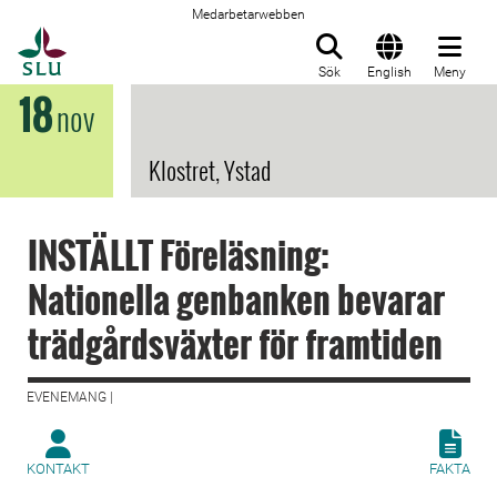
Medarbetarwebben
Till startsida
Sök
English
Meny
18
nov
Klostret, Ystad
INSTÄLLT Föreläsning:
Nationella genbanken bevarar
trädgårdsväxter för framtiden
EVENEMANG |
KONTAKT
FAKTA