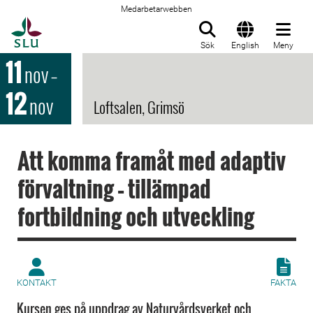
Medarbetarwebben
Till startsida
Sök
English
Meny
11
nov
–
12
nov
Loftsalen, Grimsö
Att komma framåt med adaptiv
förvaltning – tillämpad
fortbildning och utveckling
KONTAKT
FAKTA
Kursen ges på uppdrag av Naturvårdsverket och