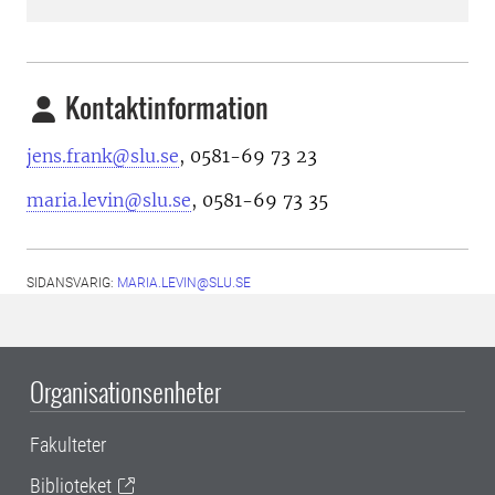
Kontaktinformation
jens.frank@slu.se
, 0581-69 73 23
maria.levin@slu.se
, 0581-69 73 35
SIDANSVARIG:
MARIA.LEVIN@SLU.SE
Organisationsenheter
Fakulteter
Biblioteket