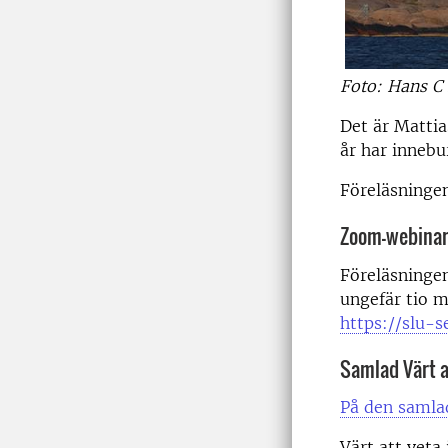
Foto: Hans C 
Det är Mattia
år har innebur
Föreläsningen
Zoom-webina
Föreläsninge
ungefär tio 
https://slu-
Samlad Värt a
På den samlad
Värt att veta