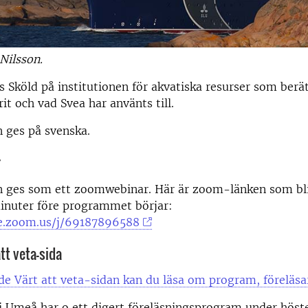
Nilsson.
s Sköld på institutionen för akvatiska resurser som berä
it och vad Svea har använts till.
 ges på svenska.
r
n ges som ett zoomwebinar. Här är zoom-länken som bli
minuter före programmet börjar:
se.zoom.us/j/69187896588
tt veta-sida
e Värt att veta-sidan kan du läsa om program, föreläsa
 i Umeå har o ett digert föreläsningsprogram under höst