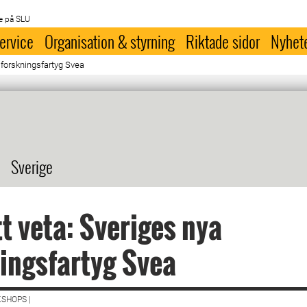
e på SLU
ervice
Organisation & styrning
Riktade sidor
Nyhet
a forskningsfartyg Svea
Sverige
tt veta: Sveriges nya
ingsfartyg Svea
SHOPS |