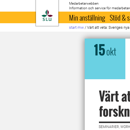
Medarbetarwebben
Information och service för medarbetar
Till startsida
Min anställning
Stöd & s
start mw
/
Värt att veta: Sveriges ny
15
okt
Värt a
forskn
SEMINARIER, WORK