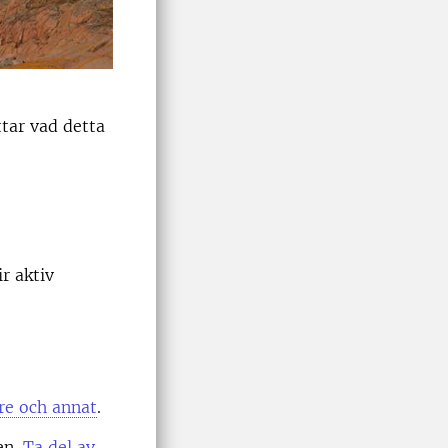
ttar vad detta
r aktiv
re och annat
.
en.
Ta del av