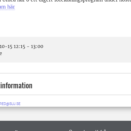
am här
0-15 12:15 - 13:00
e
information
RED@SLU.SE