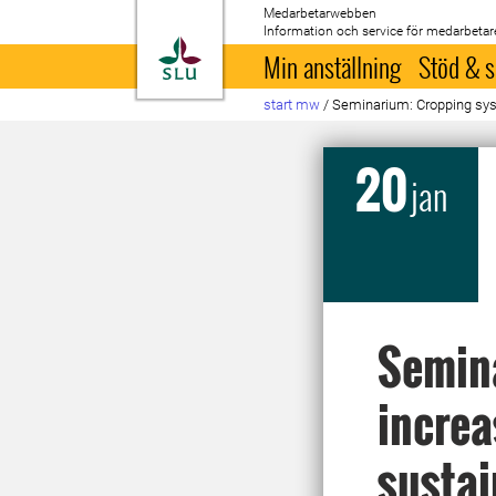
Medarbetarwebben
Information och service för medarbetar
Till startsida
Min anställning
Stöd & s
start mw
/
Seminarium: Cropping syste
20
jan
Semin
increa
sustai