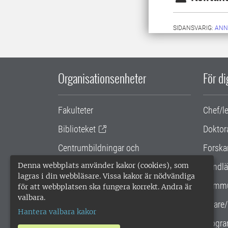
SIDANSVARIG:
ANN
Organisationsenheter
För d
Fakulteter
Chef/l
Biblioteket
Doktor
Centrumbildningar och
Forska
samarbetsprojekt
Denna webbplats använder kakor (cookies), som
Handlä
lagras i din webbläsare. Vissa kakor är nödvändiga
Gemensamma verksamhetsstödet
Kommu
för att webbplatsen ska fungera korrekt. Andra är
valbara.
SLU Holding
Lärare/
Hantera valbara kakor
Progra