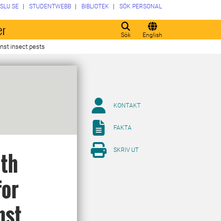
SLU.SE
STUDENTWEBB
BIBLIOTEK
SÖK PERSONAL
er
Sök
English
inst insect pests
KONTAKT
FAKTA
SKRIV UT
ith
for
nst