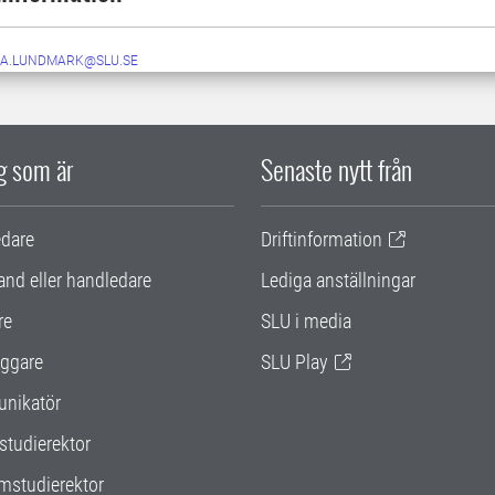
A.LUNDMARK@SLU.SE
ig som är
Senaste nytt från
edare
Driftinformation
and eller handledare
Lediga anställningar
re
SLU i media
ggare
SLU Play
nikatör
studierektor
mstudierektor