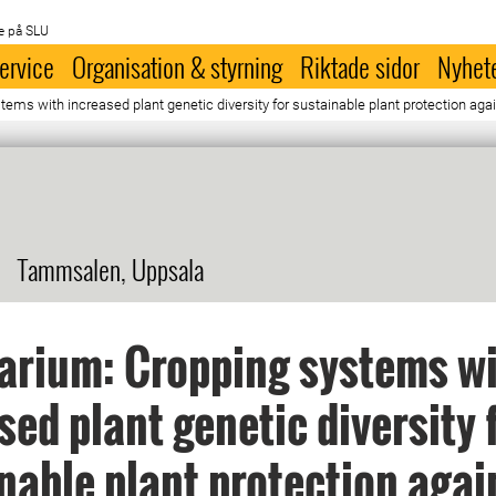
e på SLU
ervice
Organisation & styrning
Riktade sidor
Nyhet
ms with increased plant genetic diversity for sustainable plant protection aga
Tammsalen, Uppsala
arium: Cropping systems w
sed plant genetic diversity 
nable plant protection agai