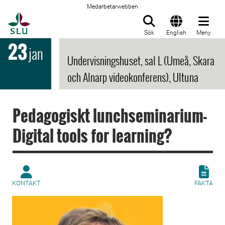
Medarbetarwebben
Till startsida
Sök
English
Meny
23
jan
Undervisningshuset, sal L (Umeå, Skara
och Alnarp videokonferens), Ultuna
Pedagogiskt lunchseminarium-
Digital tools for learning?
KONTAKT
FAKTA