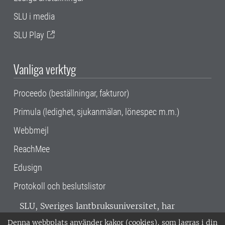
SLU i media
SLU Play
Vanliga verktyg
Proceedo (beställningar, fakturor)
Primula (ledighet, sjukanmälan, lönespec m.m.)
Webbmejl
ReachMee
Edusign
Protokoll och beslutslistor
SLU, Sveriges lantbruksuniversitet, har
verksamhet över hela Sverige. Huvudorter är
Denna webbplats använder kakor (cookies), som lagras i din