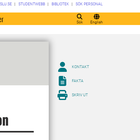
SLU.SE
STUDENTWEBB
BIBLIOTEK
SÖK PERSONAL
er
Sök
English
KONTAKT
FAKTA
SKRIV UT
on