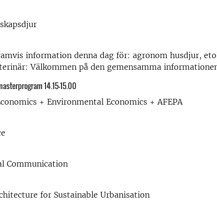
lskapsdjur
ramvis information denna dag för: agronom husdjur, eto
eterinär: Välkommen på den gemensamma informationen
masterprogram 14.15-15.00
 Economics + Environmental Economics + AFEPA
ce
al Communication
hitecture for Sustainable Urbanisation