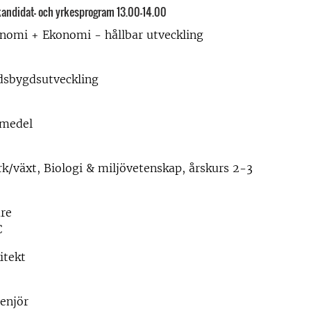
kandidat- och yrkesprogram 13.00-14.00
omi + Ekonomi - hållbar utveckling
sbygdsutveckling
smedel
/växt, Biologi & miljövetenskap, årskurs 2-3
are
C
itekt
enjör