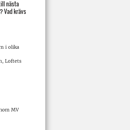
ll nästa
m? Vad krävs
 i olika
, Loftets
ronom MV