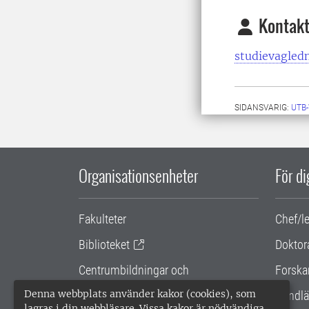
Kontakt
studievagled
SIDANSVARIG:
UTB
Organisationsenheter
För d
Fakulteter
Chef/l
Biblioteket
Doktor
Centrumbildningar och
Forska
samarbetsprojekt
Denna webbplats använder kakor (cookies), som
Handlä
lagras i din webbläsare. Vissa kakor är nödvändiga