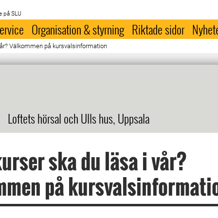
e på SLU
ervice
Organisation & styrning
Riktade sidor
Nyhet
i vår? Välkommen på kursvalsinformation
Loftets hörsal och Ulls hus, Uppsala
kurser ska du läsa i vår?
mmen på kursvalsinformati