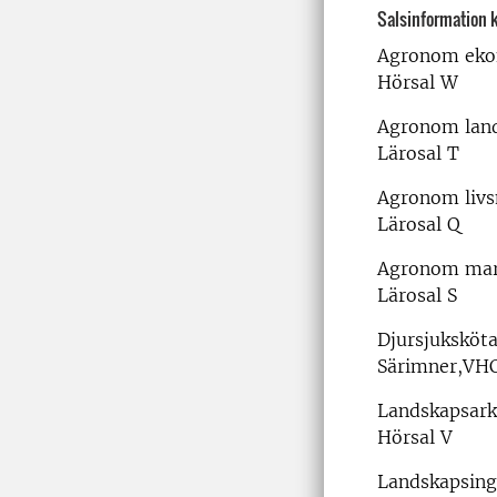
Salsinformation 
Agronom ekon
Hörsal W
Agronom land
Lärosal T
Agronom liv
Lärosal Q
Agronom mark
Lärosal S
Djursjuksköt
Särimner,VH
Landskapsark
Hörsal V
Landskapsing