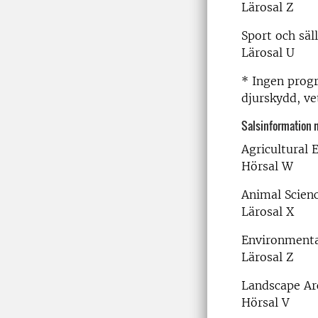
Lärosal Z
Sport och säl
Lärosal U
* Ingen prog
djurskydd, v
Salsinformation 
Agricultural
Hörsal W
Animal Scien
Lärosal X
Environment
Lärosal Z
Landscape Arc
Hörsal V