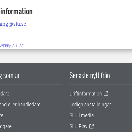
information
ning@slu.se
-WEBB@SLU.SE
ig som är
Senaste nytt från
edare
Driftinformation
and eller handledare
Lediga anställningar
re
SLU i media
ggare
SLU Play