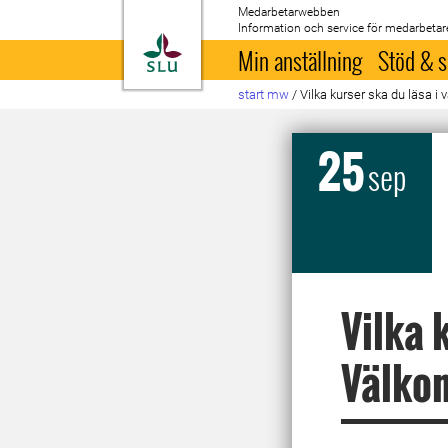
Medarbetarwebben
Information och service för medarbetar
Till startsida
Min anställning
Stöd & s
start mw
/
Vilka kurser ska du läsa 
25
sep
Vilka 
Välko