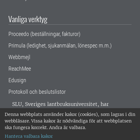
Vanliga verktyg
Proceedo (beställningar, fakturor)
Primula (ledighet, sjukanmälan, lönespec m.m.)
Webbmejl
ReachMee
Edusign
Protokoll och beslutslistor
SLU, Sveriges lantbruksuniversitet, har
verksamhet över hela Sverige. Huvudorter är
Denna webbplats använder kakor (cookies), som lagras i din
Alnarp, Uppsala och Umeå.
SLU är
webbläsare. Vissa kakor är nödvändiga för att webbplatsen
miljöcertifierat enligt ISO 14001. •
Telefon:
ska fungera korrekt. Andra är valbara.
018-67 10 00 • Org nr: 202100-2817 •
Om
Hantera valbara kakor