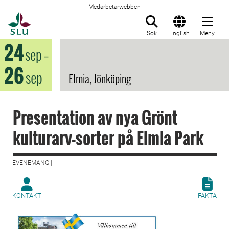
Medarbetarwebben
Till startsida
Sök
English
Meny
24
sep
–
26
sep
Elmia, Jönköping
Presentation av nya Grönt
kulturarv-sorter på Elmia Park
EVENEMANG |
KONTAKT
FAKTA