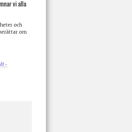
mnar vi alla
heter och
berättar om
alt-