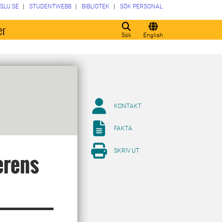
SLU.SE
STUDENTWEBB
BIBLIOTEK
SÖK PERSONAL
er
Sök
English
KONTAKT
FAKTA
SKRIV UT
erens