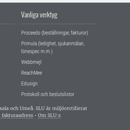
Vanliga verktyg
Proceedo (beställningar, fakturor)
Primula (ledighet, sjukanmälan,
lönespec m.m.)
Webbmejl
ReachMee
Edusign
Protokoll och beslutslistor
ppsala och Umeå.
SLU är miljöcertifierat
 fakturaadress
•
Om SLU:s