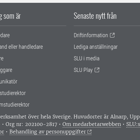
ig som är
Senaste nytt från
edare
Driftinformation
and eller handledare
Lediga anställningar
re
SLU i media
ggare
SLU Play
nikatör
studierektor
mstudierektor
 verksamhet över hela Sverige. Huvudorter är Alnarp, U
0 • Org nr: 202100-2817 •
Om medarbetarwebben
•
SLU:s
or
•
Behandling av personuppgifter