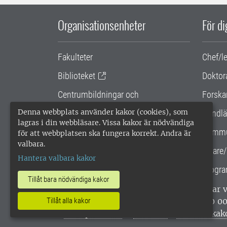
Organisationsenheter
För d
Fakulteter
Chef/l
Biblioteket
Doktor
Centrumbildningar och
Forska
samarbetsprojekt
Denna webbplats använder kakor (cookies), som
Handlä
lagras i din webbläsare. Vissa kakor är nödvändiga
Gemensamma verksamhetsstödet
Kommu
för att webbplatsen ska fungera korrekt. Andra är
valbara.
SLU Holding
Lärare/
Hantera valbara kakor
Progra
Tillåt bara nödvändiga kakor
SLU, Sveriges lantbruksuniversitet, har
enligt ISO 14001. •
Telefon: 018-67 10 0
Tillåt alla kakor
webbplatser
•
Vid KRIS
•
Hantera kak