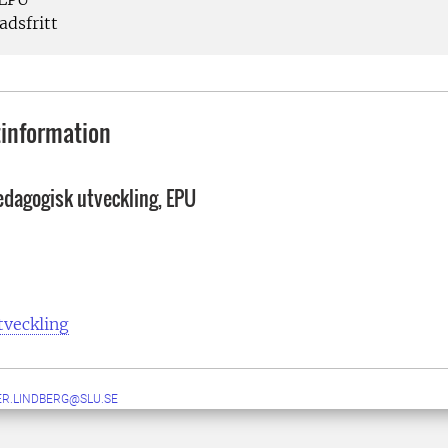
dsfritt
information
edagogisk utveckling, EPU
tveckling
ER.LINDBERG@SLU.SE