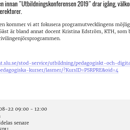
n innan ”Utbildningskonferensen 2019” drar igång, välko
erektorer.
en kommer vi att fokusera programutvecklingens möjlig
Gäst är bland annat docent Kristina Edström, KTH, som 
civilingenjörsprogrammen.
nt.slu.se/stod-service/utbildning/pedagogiskt-och-digit
pedagogiska-kurser/lasmer/?KursID=PSRPRE&oid=4
8-22 09:00 - 12:00
a
elas senare
EPU