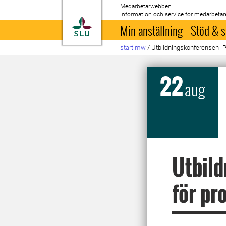
Medarbetarwebben
Information och service för medarbetar
Till startsida
Min anställning
Stöd & s
start mw
/
Utbildningskonferensen- P
22
aug
Utbild
för pr