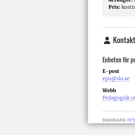
Pris:
kostna
Kontakt
Enheten för p
E-post
epu@slu.se
Webb
Pedagogisk u
SIDANSVARIG:
PET