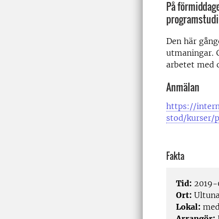
På förmiddage
programstudi
Den här gång
utmaningar. 
arbetet med 
Anmälan
https://inter
stod/kurser/
Fakta
Tid:
2019-0
Ort:
Ultun
Lokal:
medd
Arrangör: