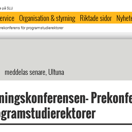
e på SLU
ervice
Organisation & styrning
Riktade sidor
Nyhet
rekonferens för programstudierektorer
meddelas senare, Ultuna
ningskonferensen- Prekonf
ogramstudierektorer