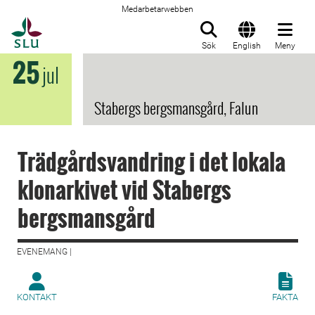
Medarbetarwebben
Till startsida
Sök
English
Meny
25
jul
Stabergs bergsmansgård, Falun
Trädgårdsvandring i det lokala
klonarkivet vid Stabergs
bergsmansgård
EVENEMANG |
KONTAKT
FAKTA