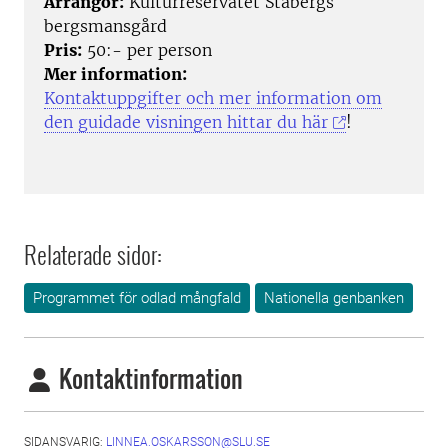
Arrangör:
Kulturreservatet Stabergs
bergsmansgård
Pris:
50:- per person
Mer information:
Kontaktuppgifter och mer information om
den guidade visningen hittar du här
!
Relaterade sidor:
Programmet för odlad mångfald
Nationella genbanken
Kontaktinformation
SIDANSVARIG:
LINNEA.OSKARSSON@SLU.SE