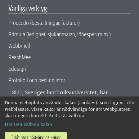
Vanliga verktyg
Proceedo (beställningar, fakturor)
Primula (ledighet, sjukanmälan, lönespec m.m.)
Webbmejl
ReachMee
Edusign
Protokoll och beslutslistor
SLU, Sveriges lantbruksuniversitet, har
verksamhet över hela Sverige. Huvudorter är
Denna webbplats använder kakor (cookies), som lagras i din
Alnarp, Uppsala och Umeå.
SLU är
webbläsare. Vissa kakor är nödvändiga för att webbplatsen
miljöcertifierat enligt ISO 14001. •
Telefon:
ska fungera korrekt. Andra är valbara.
018-67 10 00 • Org nr: 202100-2817 •
Om
Hantera valbara kakor
medarbetarwebben
•
SLU:s fakturaadress
•
Om SLU:s webbplatser
•
Vid KRIS
Tillåt bara nödvändiga kakor