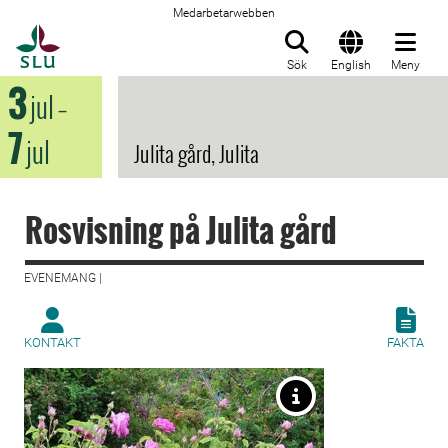
Medarbetarwebben
Till startsida
Sök
English
Meny
3
jul
–
7
jul
Julita gård, Julita
Rosvisning på Julita gård
EVENEMANG |
KONTAKT
FAKTA