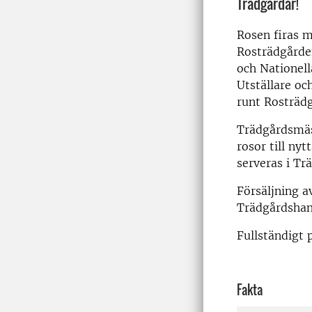
Trädgårdar!
Rosen firas m
Rosträdgårde
och Nationell
Utställare och
runt Rosträd
Trädgårdsmäs
rosor till nyt
serveras i T
Försäljning av
Trädgårdshan
Fullständigt
Fakta