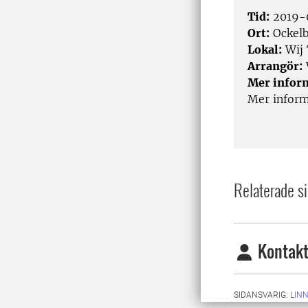
Tid:
2019-0
Ort:
Ockel
Lokal:
Wij 
Arrangör:
Mer infor
Mer inform
Relaterade si
Kontakt
SIDANSVARIG:
LIN