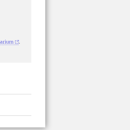
darium
.