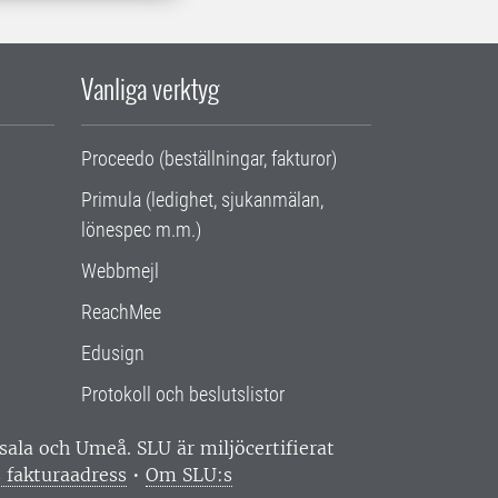
Vanliga verktyg
Proceedo (beställningar, fakturor)
Primula (ledighet, sjukanmälan,
lönespec m.m.)
Webbmejl
ReachMee
Edusign
Protokoll och beslutslistor
ppsala och Umeå.
SLU är miljöcertifierat
 fakturaadress
•
Om SLU:s