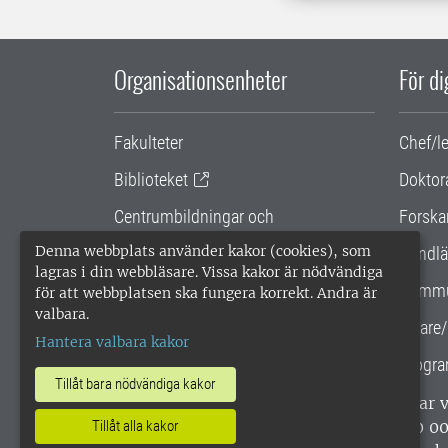
Organisationsenheter
För d
Fakulteter
Chef/l
Biblioteket
Doktor
Centrumbildningar och
Forska
samarbetsprojekt
Denna webbplats använder kakor (cookies), som
Handlä
lagras i din webbläsare. Vissa kakor är nödvändiga
Gemensamma verksamhetsstödet
Kommu
för att webbplatsen ska fungera korrekt. Andra är
valbara.
SLU Holding
Lärare/
Hantera valbara kakor
Progra
Tillåt bara nödvändiga kakor
SLU, Sveriges lantbruksuniversitet, har
enligt ISO 14001. •
Telefon: 018-67 10 0
Tillåt alla kakor