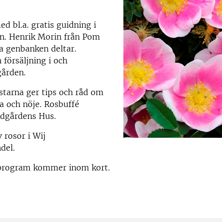
ed bl.a. gratis guidning i
n.
Henrik Morin från Pom
a genbanken deltar.
 försäljning i och
gården.
tarna ger tips och råd om
ta och nöje. Rosbuffé
rädgårdens Hus.
 rosor i Wij
del.
 program kommer inom kort.