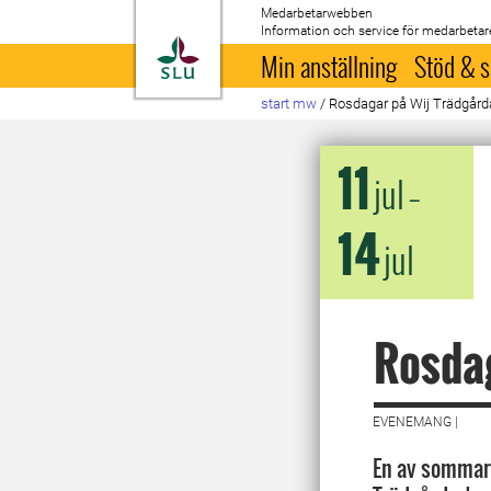
Medarbetarwebben
Information och service för medarbetar
Till startsida
Min anställning
Stöd & s
start mw
/
Rosdagar på Wij Trädgård
11
jul
–
14
jul
Rosdag
EVENEMANG |
En av sommar