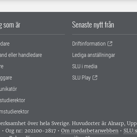
ig som är
Senaste nytt från
edare
Driftinformation
and eller handledare
Lediga anställningar
re
SLU i media
ggare
SLU Play
nikatör
studierektor
mstudierektor
 verksamhet över hela Sverige. Huvudorter är Alnarp, U
0 • Org nr: 202100-2817 •
Om medarbetarwebben
•
SLU:s