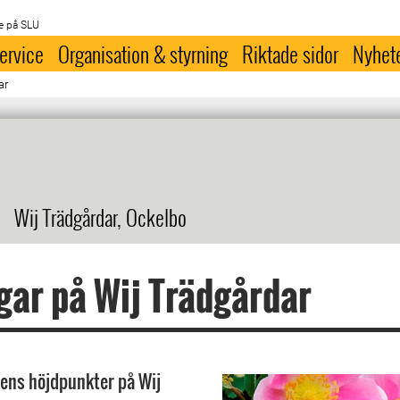
e på SLU
ervice
Organisation & styrning
Riktade sidor
Nyhet
ar
Wij Trädgårdar, Ockelbo
ar på Wij Trädgårdar
ens höjdpunkter på Wij