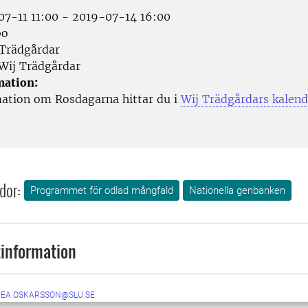
7-11 11:00 - 2019-07-14 16:00
bo
Trädgårdar
Wij Trädgårdar
mation:
ation om Rosdagarna hittar du i
Wij Trädgårdars kalen
dor:
Programmet för odlad mångfald
Nationella genbanken
information
NEA.OSKARSSON@SLU.SE